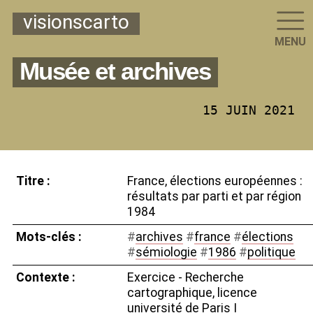
visionscarto
MENU
Musée et archives
15 JUIN 2021
Titre :
France, élections européennes :
résultats par parti et par région
1984
Mots-clés :
#
archives
#
france
#
élections
#
sémiologie
#
1986
#
politique
Contexte :
Exercice - Recherche
cartographique, licence
université de Paris I