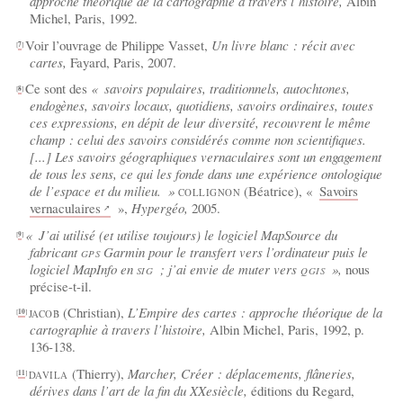
approche théorique de la cartographie à travers l’histoire,
Albin
Michel, Paris, 1992.
Voir l’ouvrage de Philippe Vasset,
Un livre blanc : récit avec
[
7
]
cartes,
Fayard, Paris, 2007.
Ce sont des
«
savoirs populaires, traditionnels, autochtones,
[
8
]
endogènes, savoirs locaux, quotidiens, savoirs ordinaires, toutes
ces expressions, en dépit de leur diversité, recouvrent le même
champ : celui des savoirs considérés comme non scientifiques.
[...] Les savoirs géographiques vernaculaires sont un engagement
de tous les sens, ce qui les fonde dans une expérience ontologique
de l’espace et du milieu.
»
(Béatrice), «
Savoirs
COLLIGNON
vernaculaires
»,
Hypergéo,
2005.
«
J’ai utilisé (et utilise toujours) le logiciel MapSource du
[
9
]
fabricant
Garmin pour le transfert vers l’ordinateur puis le
GPS
logiciel MapInfo en
; j’ai envie de muter vers
»,
nous
SIG
QGIS
précise-t-il.
(Christian),
L’Empire des cartes : approche théorique de la
[
10
]
JACOB
cartographie à travers l’histoire,
Albin Michel, Paris, 1992, p.
136-138.
(Thierry),
Marcher, Créer : déplacements, flâneries,
[
11
]
DAVILA
dérives dans l’art de la fin du XXesiècle,
éditions du Regard,