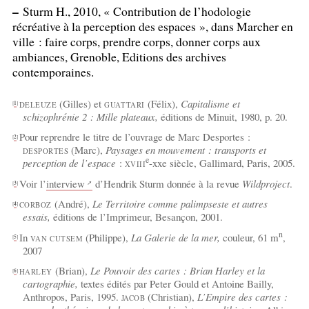
–
Sturm H., 2010, «
Contribution de l’hodologie
récréative à la perception des espaces
», dans Marcher en
ville : faire corps, prendre corps, donner corps aux
ambiances, Grenoble, Editions des archives
contemporaines.
(Gilles) et
(Félix),
Capitalisme et
[
1
]
DELEUZE
GUATTARI
schizophrénie 2 : Mille plateaux,
éditions de Minuit, 1980, p. 20.
Pour reprendre le titre de l’ouvrage de Marc Desportes :
[
2
]
(Marc),
Paysages en mouvement : transports et
DESPORTES
e
perception de l’espace
:
-xxe siècle, Gallimard, Paris, 2005.
XVIII
Voir l’
interview
d’Hendrik Sturm donnée à la revue
Wildproject
.
[
3
]
(André),
Le Territoire comme palimpseste et autres
[
4
]
CORBOZ
essais,
éditions de l’Imprimeur, Besançon, 2001.
n
In
(Philippe),
La Galerie de la mer,
couleur, 61 m
,
[
5
]
VAN
CUTSEM
2007
(Brian),
Le Pouvoir des cartes : Brian Harley et la
[
6
]
HARLEY
cartographie,
textes édités par Peter Gould et Antoine Bailly,
Anthropos, Paris, 1995.
(Christian),
L’Empire des cartes :
JACOB