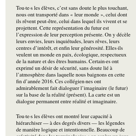
Tou
·
te
·
s les élèves, c’est sans doute le plus touchant,
nous ont transporté dans «
leur monde
», celui dont
ils rêvent peut-être, celui dans lequel ils vivent et se
projettent. Cette représentation du futur est
l’expression de leur perception présente. On y décèle
leurs envies, leurs inquiétudes, leurs rêves, leurs
centres d’intérêt, et enfin leur générosité. Elles
·
ils
veulent un monde en paix, écologique, respectueux
de la nature et des êtres humains. Certain
·
es ont
exprimé un désir de sécurité, sans doute lié à
l’atmosphère dans laquelle nous baignons en cette
fin d’année 2016. Ces collégien
·
nes ont
admirablement fait dialoguer l’imaginaire (le futur)
sur la base de la réalité (présent). La carte est un
dialogue permanent entre réalité et imaginaire.
Tou
·
te
·
s les élèves ont montré leur capacité à
hiérarchiser — à des degrés divers — les légendes
de manière logique et intentionnelle. Beaucoup de
créativité dans les terminologies : on espère un jour