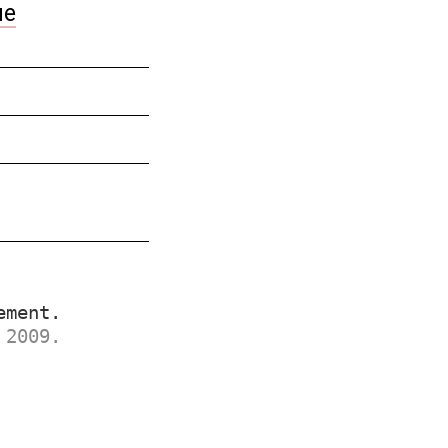
ue
ement.
 2009.