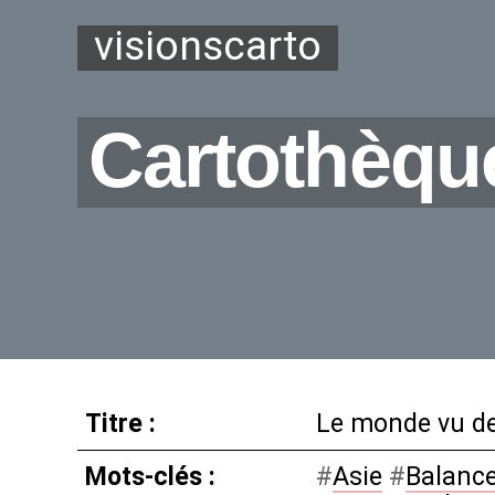
visionscarto
Cartothèqu
Titre :
Le monde vu de 
Mots-clés :
#
Asie
#
Balanc