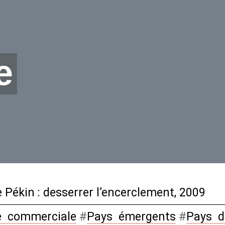
e
Pékin : desserrer l’encerclement, 2009
e
_
commerciale
#
Pays
_
émergents
#
Pays
_
d