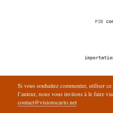
com
PIB
importatio
Si vous souhaitez commenter, utiliser c
l’auteur, nous vous invitons à le faire via
contact@visionscarto.net