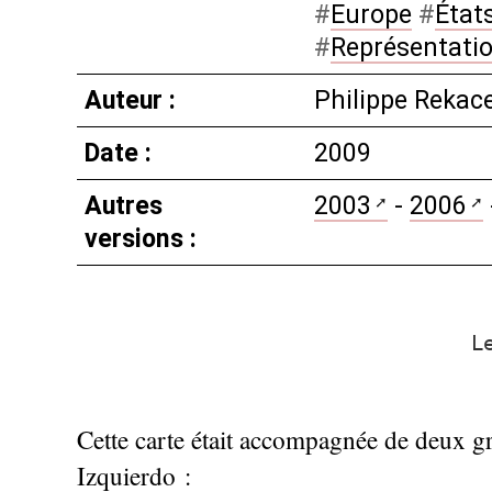
#
Europe
#
État
#
Représentati
Auteur :
Philippe Rekac
Date :
2009
Autres
2003
-
2006
versions :
L
Cette carte était accompagnée de deux g
Izquierdo :