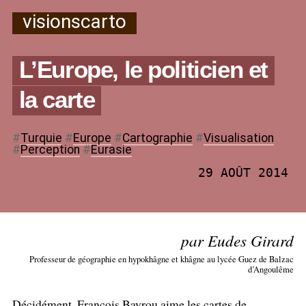
visionscarto
L’Europe, le politicien et
la carte
#
Turquie
#
Europe
#
Cartographie
#
Visualisation
#
Perception
#
Eurasie
29 AOÛT 2014
par Eudes Girard
Professeur de géographie en hypokhâgne et khâgne au lycée Guez de Balzac
d’Angoulême
Décidément, François Bayrou aime les cartes de