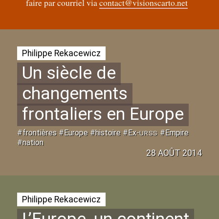
faire par courriel via
contact@visionscarto.net
Philippe Rekacewicz
Un siècle de
changements
frontaliers en Europe
#frontières #Europe #histoire #Ex-
#Empire
URSS
#nation
28 AOÛT 2014
Philippe Rekacewicz