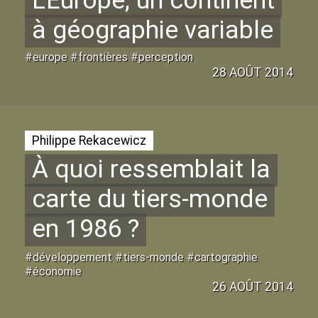
L’Europe, un continent
à géographie variable
#europe #frontières #perception
28 AOÛT 2014
Philippe Rekacewicz
À quoi ressemblait la
carte du tiers-monde
en 1986
?
#développement #tiers-monde #cartographie
#économie
26 AOÛT 2014