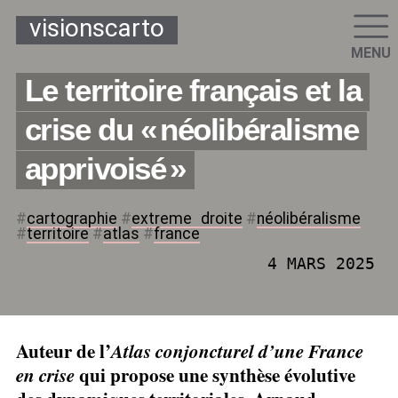
visionscarto
MENU
Le territoire français et la
crise du «
néolibéralisme
apprivoisé
»
#
cartographie
#
extreme
_
droite
#
néolibéralisme
#
territoire
#
atlas
#
france
4 MARS 2025
Auteur de l’
Atlas conjoncturel d’une France
qui propose une synthèse évolutive
en crise