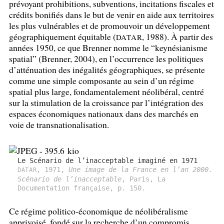
prévoyant prohibitions, subventions, incitations fiscales et
crédits bonifiés dans le but de venir en aide aux territoires
les plus vulnérables et de promouvoir un développement
géographiquement équitable (
, 1988). À partir des
DATAR
années 1950, ce que Brenner nomme le “keynésianisme
spatial” (Brenner, 2004), en l’occurrence les politiques
d’atténuation des inégalités géographiques, se présente
comme une simple composante au sein d’un régime
spatial plus large, fondamentalement néolibéral, centré
sur la stimulation de la croissance par l’intégration des
espaces économiques nationaux dans des marchés en
voie de transnationalisation.
Le Scénario de l’inacceptable imaginé en 1971
, 1971,
Une image de la France en l’an 2000.
DATAR
Scénario de l’inacceptable
, Paris, La
Documentation française, p. 150.
Ce régime politico-économique de néolibéralisme
apprivoisé, fondé sur la recherche d’un compromis