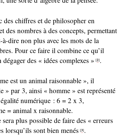
, une sorte d’algèbre de la pensée.
c des chiffres et de philosopher en
es et des nombres à des concepts, permettant
t-à-dire non plus avec les mots de la
res. Pour ce faire il combine ce qu’il
n dégager des «
idées complexes
»
.
2
[
]
me est un animal raisonnable
», il
le
» par 3, ainsi «
homme
» est représenté
’égalité numérique : 6 = 2 x 3,
me = animal x raisonnable.
 sera plus possible de faire des «
erreurs
les lorsqu’ils sont bien menés
.
3
[
]