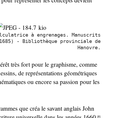
 pour représenter les concepts devient
lculatrice à engrenages. Manuscrits
1685) - Bibliothèque provinciale de
Hanovre.
érêt très fort pour le graphisme, comme
dessins, de représentations géométriques
hématiques ou encore sa passion pour les
rammes que créa le savant anglais John
riture universelle dans les années 1660
.
5
[
]