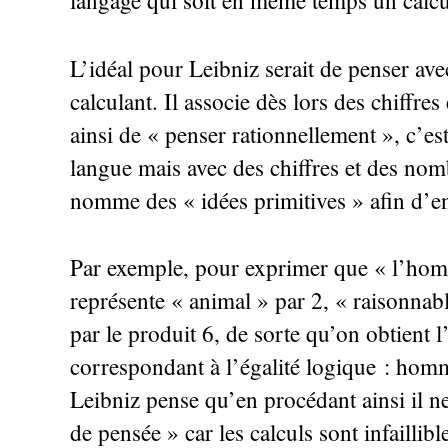
langage qui soit en même temps un calcul
L’idéal pour Leibniz serait de penser ave
calculant. Il associe dès lors des chiffr
ainsi de «
penser rationnellement
», c’es
langue mais avec des chiffres et des nomb
nomme des «
idées primitives
» afin d’e
Par exemple, pour exprimer que «
l’hom
représente «
animal
» par 2, «
raisonnab
par le produit 6, de sorte qu’on obtient l
correspondant à l’égalité logique : hom
Leibniz pense qu’en procédant ainsi il ne
de pensée
» car les calculs sont infaillib