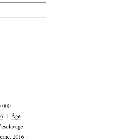
0 000
16
|
Âge
’esclavage
derne, 2016
|