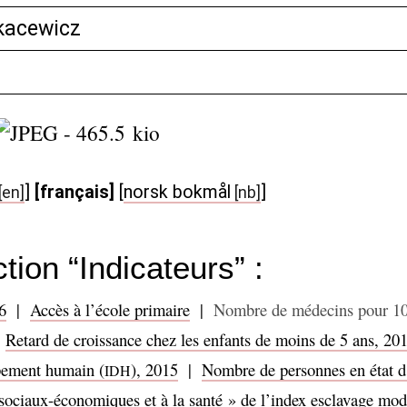
kacewicz
]
[français]
[
norsk bokmål
]
tion “Indicateurs” :
6
|
Accès à l’école primaire
|
Nombre de médecins pour 1
|
Retard de croissance chez les enfants de moins de 5 ans, 20
pement humain (
), 2015
|
Nombre de personnes en état d
IDH
 sociaux-économiques et à la santé
» de l’index esclavage mo