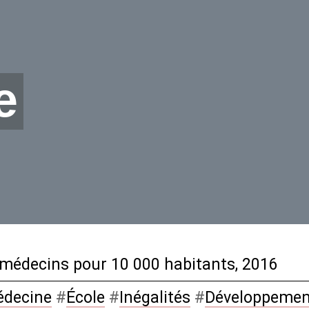
e
médecins pour 10 000 habitants, 2016
decine
#
École
#
Inégalités
#
Développemen