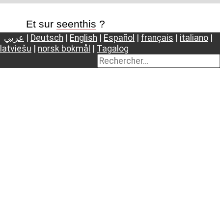
Et sur
seenthis
?
عربي
|
Deutsch
|
English
|
Español
|
français
|
italiano
|
latviešu
|
norsk bokmål
|
Tagalog