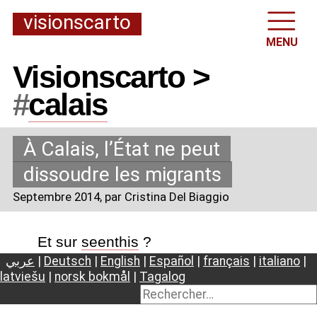
visionscarto
MENU
Visionscarto >
#
calais
À Calais, l’État ne peut
dissoudre les migrants
Septembre 2014
, par Cristina Del Biaggio
Et sur
seenthis
?
عربي
|
Deutsch
|
English
|
Español
|
français
|
italiano
|
latviešu
|
norsk bokmål
|
Tagalog