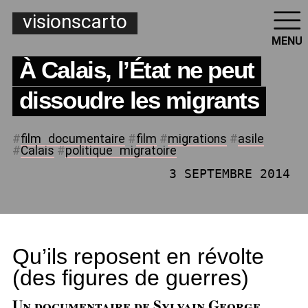
visionscarto
MENU
À Calais, l’État ne peut
dissoudre les migrants
#
film
_
documentaire
#
film
#
migrations
#
asile
#
Calais
#
politique
_
migratoire
3 SEPTEMBRE 2014
Qu’ils reposent en révolte
(des figures de guerres)
Un documentaire de Sylvain George