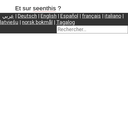
Et sur
seenthis
?
عربي
|
Deutsch
|
English
|
Español
|
français
|
italiano
|
latviešu
|
norsk bokmål
|
Tagalog