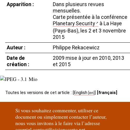
Apparition :
Dans plusieurs revues
mensuelles.
Carte présentée à la conférence
Planetary Security
à La Haye
(Pays-Bas), les 2 et 3 novembre
2015
Auteur :
Philippe Rekacewicz
Date de
2009 mise à jour en 2010, 2013
création :
et 2015
Toutes les versions de cet article :
[
English
]
[français]
Si vous souhaitez commenter, utiliser ce
document ou simplement contacter l’auteur,
nous vous invitons à le faire via l’adresse
courriel
contact@visionscarto.net