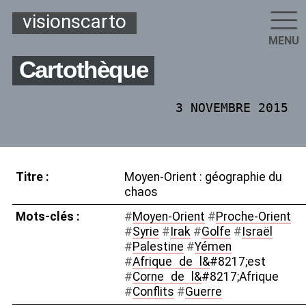
visionscarto
MENU
Cartothèque
3 NOVEMBRE 2015
Titre :
Moyen-Orient : géographie du
chaos
Mots-clés :
#
Moyen-Orient
#
Proche-Orient
#
Syrie
#
Irak
#
Golfe
#
Israël
#
Palestine
#
Yémen
#
Afrique
_
de
_
l&
#8217;est
#
Corne
_
de
_
l&
#8217;Afrique
#
Conflits
#
Guerre