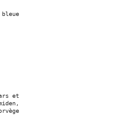
 bleue
ars et
miden,
orvège