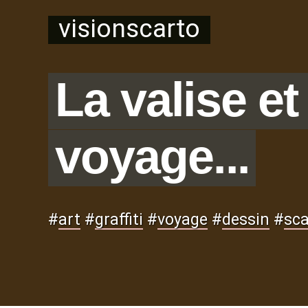
visionscarto
La valise et
voyage...
#
art
#
graffiti
#
voyage
#
dessin
#
sca