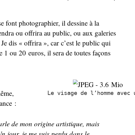
se font photographier, il dessine à la
endra ou offrira au public, ou aux galeries
 Je dis «
offrira
», car c’est le public qui
ve 1 ou 20 euros, il sera de toutes façons
même,
Le visage de l’homme avec 
ance :
arle de mon origine artistique, mais
 Un jour, je me suis perdu dans le