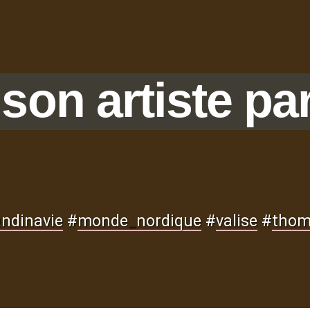
 son artiste pa
ndinavie
#
monde
_
nordique
#
valise
#
thom