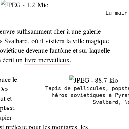
La main
œuvre suffisamment cher à une galerie
s Svalbard, où il visitera la ville magique
soviétique devenue fantôme et sur laquelle
 écrit un
livre merveilleux
.
ouce le
 Des
Tapis de pellicules, popst
héros soviétiques à Pyra
ut et
Svalbard, N
place.
apier
st prétexte pour les montages, les