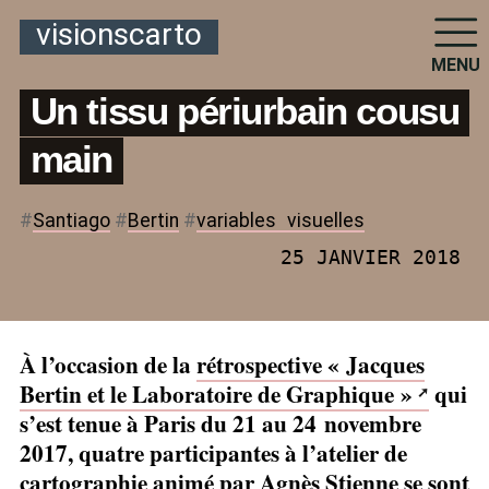
visionscarto
MENU
Un tissu périurbain cousu
main
#
Santiago
#
Bertin
#
variables
_
visuelles
25 JANVIER 2018
À l’occasion de la
rétrospective «
Jacques
Bertin et le Laboratoire de Graphique
»
qui
s’est tenue à Paris du 21 au 24 novembre
2017, quatre participantes à l’atelier de
cartographie animé par Agnès Stienne se sont