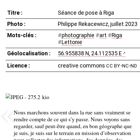
Titre :
Séance de pose à Riga
Photo :
Philippe Rekacewicz, juillet 2023
Mots-clés :
#
photographie
#
art
#
Riga
#
Lettonie
Géolocalisation :
56.955838 N, 24.112535 E
Licence :
creative commons
-
-
CC
BY
NC
ND
Nous marchons souvent dans la rue sans vraiment se
rendre compte de ce qui s’y passe. Nous voyons sans
regarder, sauf peut-être quand, en bon géographe que
je suis, je suis sur le terrain en mission d’observation
pour collecter des informations, des données, des