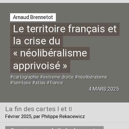
Arnaud Brennetot
Le territoire français et
la crise du
«
néolibéralisme
apprivoisé
»
#cartographie #extreme droite #néolibéralisme
#territoire #atlas #france
4 MARS 2025
La fin des cartes I et
II
Février 2025
, par Philippe Rekacewicz