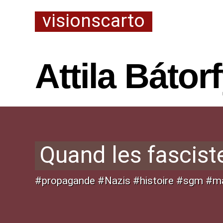
visionscarto
Attila Bátor
Quand les fascist
#propagande #Nazis #histoire #sgm #ma