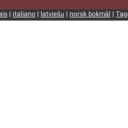
ais
|
italiano
|
latviešu
|
norsk bokmål
|
Tag