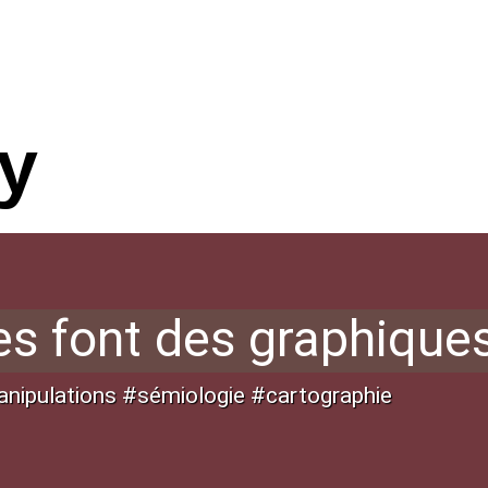
fy
es font des graphique
nipulations #sémiologie #cartographie