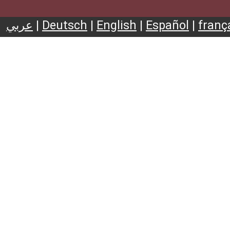
عربي
|
Deutsch
|
English
|
Español
|
franç