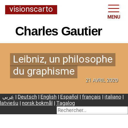
visionscarto
MENU
Charles Gautier
Leibniz, un philosophe
du graphisme
21 AVRIL 2020
عربي
|
Deutsch
|
English
|
Español
|
français
|
italiano
|
latviešu
|
norsk bokmål
|
Tagalog