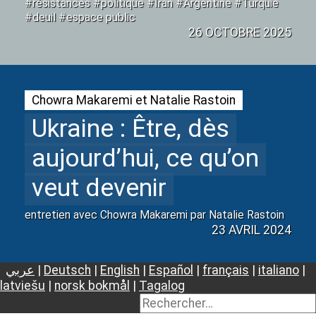
#résistances #politique #Iran #Argentine #Turquie
#deuil #espace public
26 OCTOBRE 2025
Chowra Makaremi et Natalie Rastoin
Ukraine : Être, dès
aujourd’hui, ce qu’on
veut devenir
entretien avec Chowra Makaremi par Natalie Rastoin
23 AVRIL 2024
عربي
|
Deutsch
|
English
|
Español
|
français
|
italiano
|
latviešu
|
norsk bokmål
|
Tagalog