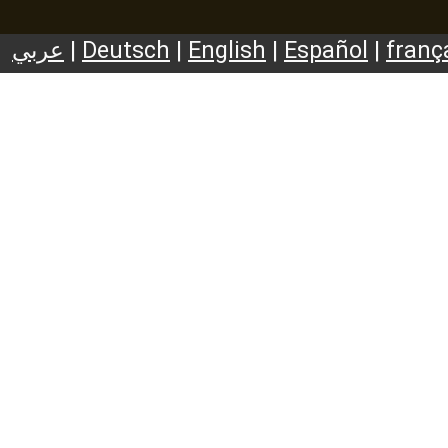
عربي
|
Deutsch
|
English
|
Español
|
franç