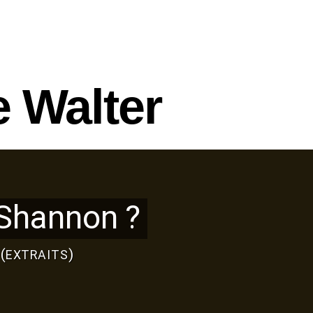
 Walter
 Shannon
?
(
)
EXTRAITS