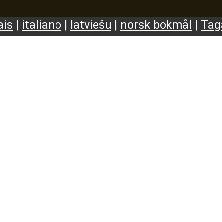
ais
|
italiano
|
latviešu
|
norsk bokmål
|
Tag