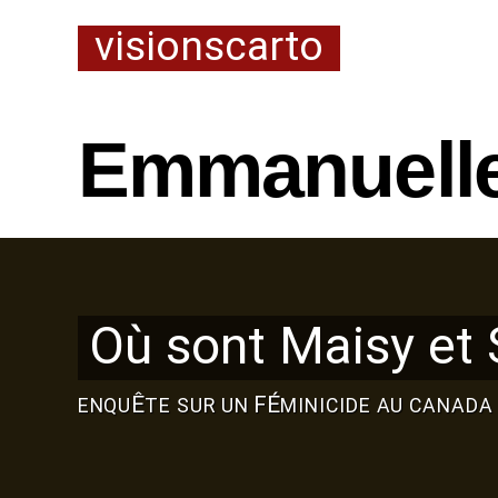
visionscarto
Emmanuelle
Où sont Maisy et
Ê
FÉ
ENQU
TE
SUR
UN
MINICIDE
AU
CANADA