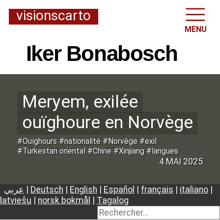
visionscarto
MENU
Iker Bonabosch
Meryem, exilée
ouïghoure en Norvège
#Ouïghours #nationalité #Norvège #exil
#Turkestan oriental #Chine #Xinjiang #langues
4 MAI 2025
عربي
|
Deutsch
|
English
|
Español
|
français
|
italiano
|
latviešu
|
norsk bokmål
|
Tagalog