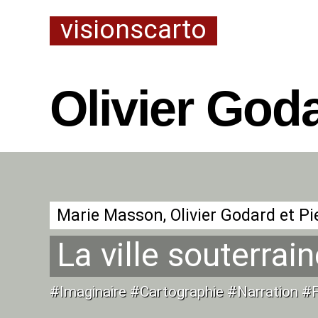
visionscarto
Olivier God
La ville souterrai
#Imaginaire #Cartographie #Narration #