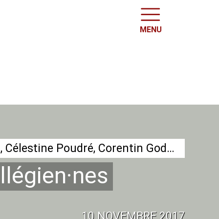
MENU
Marie Masson, Olivier Godard et Pierre Delestre, Maxence Aliaga-Montferrand, Célestine Poudré, Corentin Godard, Juliette Marais, Manuel Bellanger, Elora Landais, Yvan Le Chevalier et Nourman Le Jort-Bomin
llégien
·
nes
10 NOVEMBRE 2017