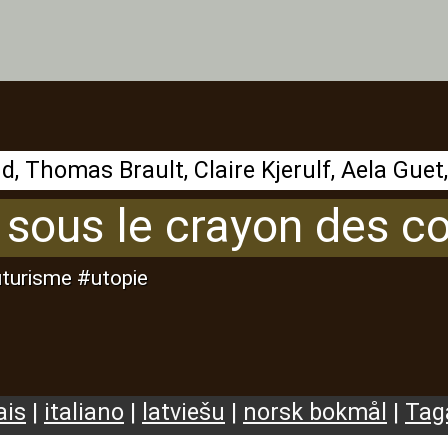
ir sous le crayon des c
uturisme #utopie
ais
|
italiano
|
latviešu
|
norsk bokmål
|
Tag