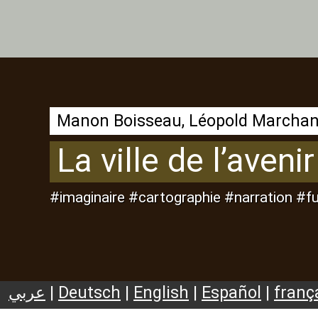
La ville de l’aven
#imaginaire #cartographie #narration #f
عربي
|
Deutsch
|
English
|
Español
|
franç