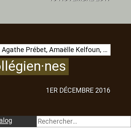
Manon Boisseau, Léopold Marchand, Thomas Brault, Claire Kjerulf, Aela Guet, Agathe Prébet, Amaëlle Kelfoun, Elsa Masson, Élise Cocault, Lisa Paimparé, Marie Masson et Olivier Godard
ollégien
·
nes
1ER DÉCEMBRE 2016
alog