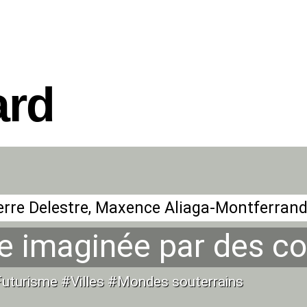
ard
ne imaginée par des co
Futurisme #Villes #Mondes souterrains