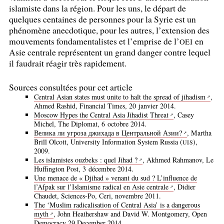
islamiste dans la région. Pour les uns, le départ de
quelques centaines de personnes pour la Syrie est un
phénomène anecdotique, pour les autres, l’extension des
mouvements fondamentalistes et l’emprise de l’
en
OEI
Asie centrale représentent un grand danger contre lequel
il faudrait réagir très rapidement.
Sources consultées pour cet article
Central Asian states must unite to halt the spread of jihadism
,
Ahmed Rashid, Financial Times, 20 janvier 2014.
Moscow Hypes the Central Asia Jihadist Threat
, Casey
Michel, The Diplomat, 6 octobre 2014.
Велика ли угроза джихада в Центральной Азии?
, Martha
Brill Olcott, University Information System Russia (
),
UIS
2009.
Les islamistes ouzbeks : quel Jihad
?
, Akhmed Rahmanov, Le
Huffington Post, 3 décembre 2014.
Une menace de «
Djihad
» venant du sud
? L’influence de
l’Afpak sur l’Islamisme radical en Asie centrale
, Didier
Chaudet, Sciences-Po, Ceri, novembre 2011.
The ‘Muslim radicalisation of Central Asia’ is a dangerous
myth
, John Heathershaw and David W. Montgomery, Open
Democracy 29 December 2014.