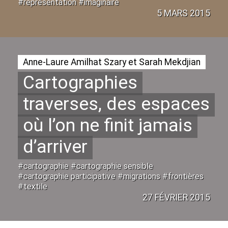
#représentation #imaginaire
5 MARS 2015
Anne-Laure Amilhat Szary et Sarah Mekdjian
Cartographies
traverses, des espaces
où l’on ne finit jamais
d’arriver
#cartographie #cartographie sensible
#cartographie participative #migrations #frontières
#textile
27 FÉVRIER 2015