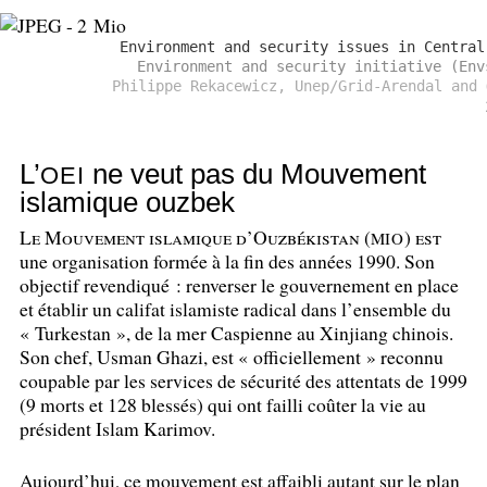
Environment and security issues in Central
Environment and security initiative (Env
Philippe Rekacewicz, Unep/Grid-Arendal and
L’
ne veut pas du Mouvement
OEI
islamique ouzbek
Le Mouvement islamique d’Ouzbékistan (
) est
MIO
une organisation formée à la fin des années 1990. Son
objectif revendiqué : renverser le gouvernement en place
et établir un califat islamiste radical dans l’ensemble du
«
Turkestan
», de la mer Caspienne au Xinjiang chinois.
Son chef, Usman Ghazi, est «
officiellement
» reconnu
coupable par les services de sécurité des attentats de 1999
(9 morts et 128 blessés) qui ont failli coûter la vie au
président Islam Karimov.
Aujourd’hui, ce mouvement est affaibli autant sur le plan