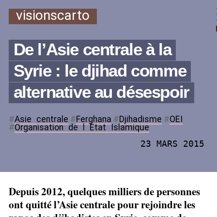
visionscarto
De l’Asie centrale à la
Syrie : le djihad comme
alternative au désespoir
#
Asie
_
centrale
#
Ferghana
#
Djihadisme
#
OEI
#
Organisation
_
de
_
l
_
Etat
_
Islamique
23 MARS 2015
Depuis 2012, quelques milliers de personnes
ont quitté l’Asie centrale pour rejoindre les