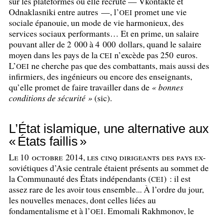
sur les plateformes où elle recrute — Vkontakte et
Odnaklasniki entre autres —, l’
promet une vie
OEI
sociale épanouie, un mode de vie harmonieux, des
services sociaux performants… Et en prime, un salaire
pouvant aller de 2 000 à 4 000 dollars, quand le salaire
moyen dans les pays de la
n’excède pas 250 euros.
CEI
L’
ne cherche pas que des combattants, mais aussi des
OEI
infirmiers, des ingénieurs ou encore des enseignants,
qu’elle promet de faire travailler dans de
«
bonnes
conditions de sécurité
»
(sic).
L’État islamique, une alternative aux
«
États faillis
»
Le 10 octobre 2014, les cinq dirigeants des pays ex-
soviétiques d’Asie centrale étaient présents au sommet de
la Communauté des États indépendants (
) : il est
CEI
assez rare de les avoir tous ensemble... À l’ordre du jour,
les nouvelles menaces, dont celles liées au
fondamentalisme et à l’
. Emomali Rakhmonov, le
OEI