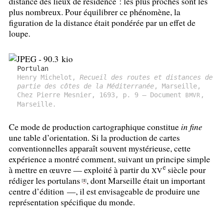
distance des lieux de résidence : les plus proches sont les
plus nombreux. Pour équilibrer ce phénomène, la
figuration de la distance était pondérée par un effet de
loupe.
Portulan
Henry Michelot,
Recueil des routes et distances de
partie des côtes de la Méditerranée
, Marseille,
Chez Pierre Mesnier, 1693, p. 9 — Document
,
BMVR
Marseille.
Ce mode de production cartographique constitue
in fine
une table d’orientation. Si la production de cartes
conventionnelles apparaît souvent mystérieuse, cette
expérience a montré comment, suivant un principe simple
e
à mettre en œuvre — exploité à partir du
siècle pour
XV
rédiger les portulans
, dont Marseille était un important
1
[
]
centre d’édition —, il est envisageable de produire une
représentation spécifique du monde.