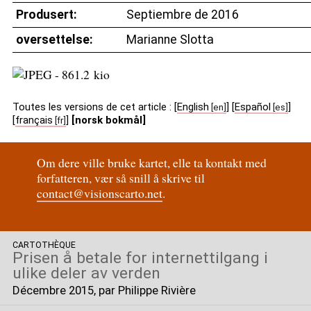
Produsert:
Septiembre de 2016
oversettelse:
Marianne Slotta
Toutes les versions de cet article :
[
English
]
[
Español
]
[
français
]
[norsk bokmål]
Om dere ville bruke kartet, elle ta kontakt med
forfatteren, vær så snill å skrive til
contact@visionscarto.net
.
CARTOTHÈQUE
Prisen å betale for internettilgang i
ulike deler av verden
Décembre 2015
, par Philippe Rivière