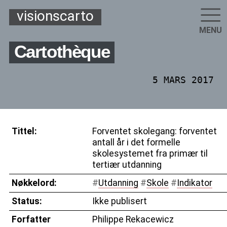
visionscarto
MENU
Cartothèque
5 MARS 2017
Tittel:
Forventet skolegang: forventet
antall år i det formelle
skolesystemet fra primær til
tertiær utdanning
Nøkkelord:
#
Utdanning
#
Skole
#
Indikator
Status:
Ikke publisert
Forfatter
Philippe Rekacewicz