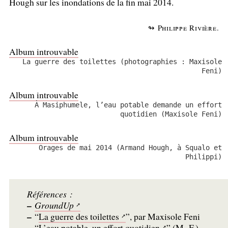
Hough sur les inondations de la fin mai 2014.
↬ Philippe Rivière.
Album introuvable
La guerre des toilettes (photographies : Maxisole
Feni)
Album introuvable
À Masiphumele, l’eau potable demande un effort
quotidien (Maxisole Feni)
Album introuvable
Orages de mai 2014 (Armand Hough, à Squalo et
Philippi)
Références :
–
GroundUp
–
“
La guerre des toilettes
”, par Maxisole Feni
–
“
L’eau potable, un effort quotidien
” (M. F.)