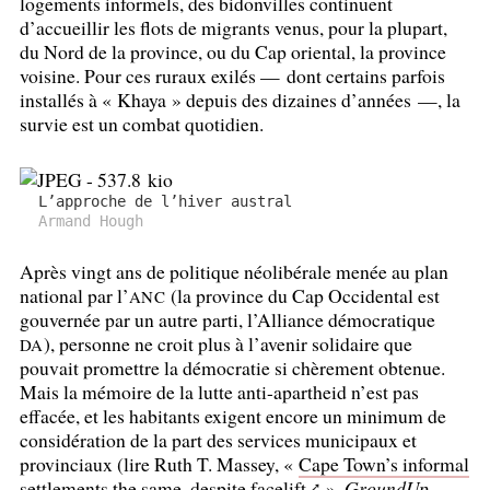
logements informels, des bidonvilles continuent
d’accueillir les flots de migrants venus, pour la plupart,
du Nord de la province, ou du Cap oriental, la province
voisine. Pour ces ruraux exilés — dont certains parfois
installés à «
Khaya
» depuis des dizaines d’années —, la
survie est un combat quotidien.
L’approche de l’hiver austral
Armand Hough
Après vingt ans de politique néolibérale menée au plan
national par l’
(la province du Cap Occidental est
ANC
gouvernée par un autre parti, l’Alliance démocratique
), personne ne croit plus à l’avenir solidaire que
DA
pouvait promettre la démocratie si chèrement obtenue.
Mais la mémoire de la lutte anti-apartheid n’est pas
effacée, et les habitants exigent encore un minimum de
considération de la part des services municipaux et
provinciaux (lire Ruth T. Massey, «
Cape Town’s informal
settlements the same, despite facelift
»,
GroundUp,