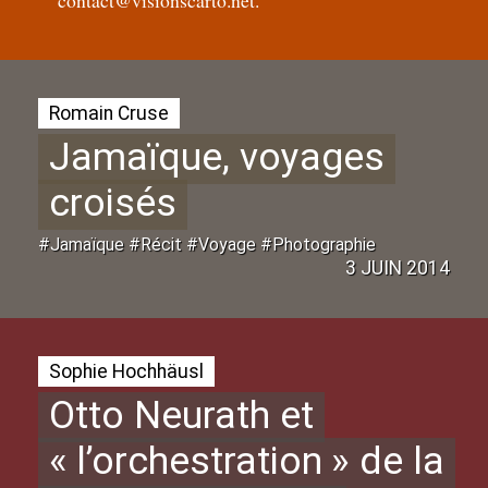
Romain Cruse
Jamaïque, voyages
croisés
#Jamaïque #Récit #Voyage #Photographie
3 JUIN 2014
Sophie Hochhäusl
Otto Neurath et
«
l’orchestration
» de la