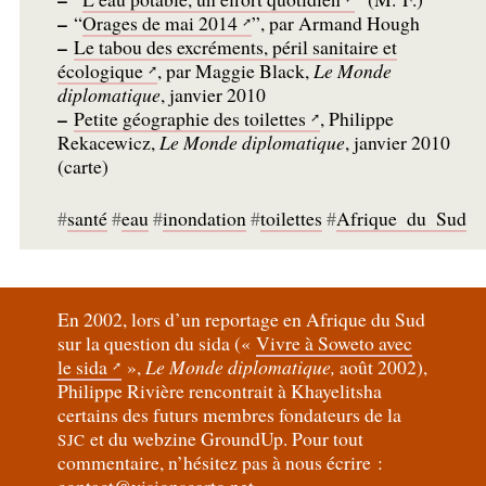
–
“
Orages de mai 2014
”, par Armand Hough
–
Le tabou des excréments, péril sanitaire et
écologique
, par Maggie Black,
Le Monde
diplomatique
, janvier 2010
–
Petite géographie des toilettes
, Philippe
Rekacewicz,
Le Monde diplomatique
, janvier 2010
(carte)
#
santé
#
eau
#
inondation
#
toilettes
#
Afrique
_
du
_
Sud
En 2002, lors d’un reportage en Afrique du Sud
sur la question du sida («
Vivre à Soweto avec
le sida
»,
Le Monde diplomatique,
août 2002),
Philippe Rivière rencontrait à Khayelitsha
certains des futurs membres fondateurs de la
et du webzine GroundUp. Pour tout
SJC
commentaire, n’hésitez pas à nous écrire :
contact@visionscarto.net.