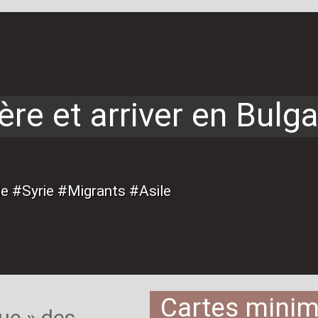
ère et arriver en Bulga
e #Syrie #Migrants #Asile
Cartes minim
ue
» des