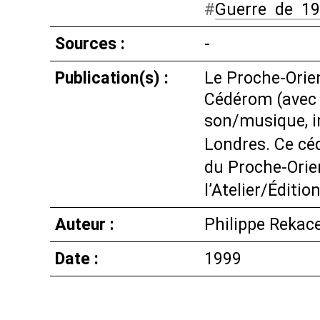
#
Guerre
_
de
_
19
Sources :
-
Publication(s) :
Le Proche-Orien
Cédérom (avec l
son/musique, i
Londres. Ce céd
du Proche-Orie
l’Atelier/Éditio
Auteur :
Philippe Rekac
Date :
1999