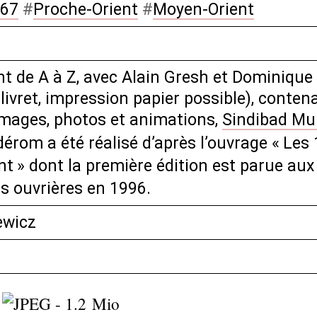
67
#
Proche-Orient
#
Moyen-Orient
t de A à Z, avec Alain Gresh et Dominique 
ivret, impression papier possible), conten
mages, photos et animations,
Sindibad Mu
érom a été réalisé d’après l’ouvrage «
Les 
nt
» dont la première édition est parue aux
ns ouvrières en 1996.
ewicz