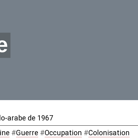
e
lo-arabe de 1967
ine
#
Guerre
#
Occupation
#
Colonisation