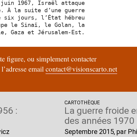
 juin 1967, Israël attaque
e. À la suite d’une guerre
e six jours, l’État hébreu
upe le Sinaï, le Golan, la
ie, Gaza et Jérusalem-Est.
tte figure, ou simplement contacter
a l’adresse email
contact@visionscarto.net
CARTOTHÈQUE
956 :
La guerre froide e
des années 1970
wicz
Septembre 2015
, par P