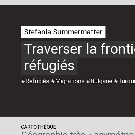
Stefania Summermatter
Traverser la fronti
réfugiés
#Réfugiés #Migrations #Bulgarie #Turqui
CARTOTHÈQUE
Géographie très «
asymétriq