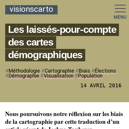
visionscarto
MENU
Les laissés-pour-compte
des cartes
démographiques
#
Méthodologie
#
Cartographie
#
Biais
#
Élections
#
Démographie
#
Visualisation
#
Population
14 AVRIL 2016
Nous poursuivons notre réflexion sur les biais
de la cartographie par cette traduction d’un