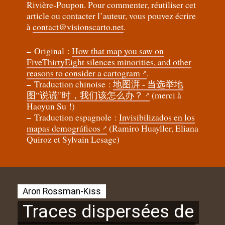
Rivière-Poupon. Pour commenter, réutiliser cet
article ou contacter l’auteur, vous pouvez écrire
à
contact@visionscarto.net
.
–
Original :
How that map you saw on
FiveThirtyEight silences minorities, and other
reasons to consider a cartogram
.
–
Traduction chinoise :
地图湃 - 当选举地
图“说谎”时，我们该怎么办？
(merci à
Haoyun Su
!)
–
Traduction espagnole :
Invisibilizados en los
mapas demográficos
(Ramiro Huayller, Eliana
Quiroz et Sylvain Lesage)
Aron Rossman-Kiss
Traces dispersées de