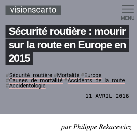
visionscarto
MENU
Sécurité routière : mourir
sur la route en Europe en
2015
#
Sécurité
_
routière
#
Mortalité
#
Europe
#
Causes
_
de
_
mortalité
#
Accidents
_
de
_
la
_
route
#
Accidentologie
11 AVRIL 2016
par Philippe Rekacewicz