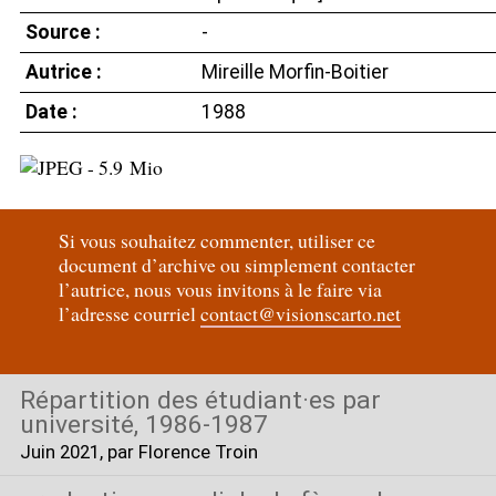
Source :
-
Autrice :
Mireille Morfin-Boitier
Date :
1988
Si vous souhaitez commenter, utiliser ce
document d’archive ou simplement contacter
l’autrice, nous vous invitons à le faire via
l’adresse courriel
contact@visionscarto.net
Répartition des étudiant
·
es par
université, 1986-1987
Juin 2021
, par Florence Troin