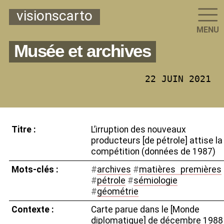
visionscarto
MENU
Musée et archives
22 JUIN 2021
Titre :
L’irruption des nouveaux
producteurs [de pétrole] attise la
compétition (données de 1987)
Mots-clés :
#
archives
#
matières
_
premières
#
pétrole
#
sémiologie
#
géométrie
Contexte :
Carte parue dans le [Monde
diplomatique] de décembre 1988