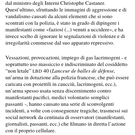
dal ministro degli Interni Christophe Castaner.
Quest’ultimo, sfruttando le immagini di aggressione e di
vandalismo causati da alcuni elementi che si sono
scontrati con la polizia, è stato in grado di dipingere i
manifestanti come «faziosi (...) venuti a uccidere», e ha
invece scelto di ignorare le segnalazioni di violenze e di
irregolarità commesse dal suo apparato repressivo.
Vessazioni, provocazioni, impiego di gas lacrimogeni - e
soprattutto uso massiccio e indiscriminato del cosiddetto
“non letale”
40 (
Lanceur de balles de défense,
LBD
un’arma in dotazione alla polizia francese, che può essere
caricata con proiettili in caucciù, lacrimogeni, ecc.),
un’arma spesso usata senza discernimento contro
manifestanti pacifici, medici volontario semplici
passanti -, hanno causato una serie di sconvolgenti
incidenti, a volte con conseguenze tragiche, trasmessi sui
social network da centinaia di osservatori (manifestanti,
giornalisti, passanti, ecc.) che filmano in diretta l’azione
con il proprio cellulare.