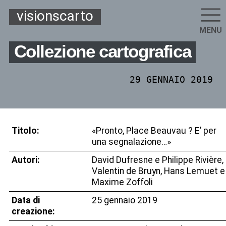
visionscarto
MENU
Collezione cartografica
29 GENNAIO 2019
Titolo:
«Pronto, Place Beauvau ? E’ per
una segnalazione…»
Autori:
David Dufresne e Philippe Rivière,
Valentin de Bruyn, Hans Lemuet e
Maxime Zoffoli
Data di
25 gennaio 2019
creazione: