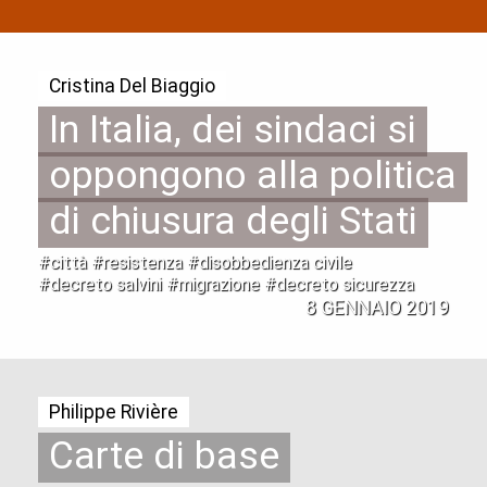
Cristina Del Biaggio
In Italia, dei sindaci si
oppongono alla politica
di chiusura degli Stati
#città #resistenza #disobbedienza civile
#decreto salvini #migrazione #decreto sicurezza
8 GENNAIO 2019
Philippe Rivière
Carte di base