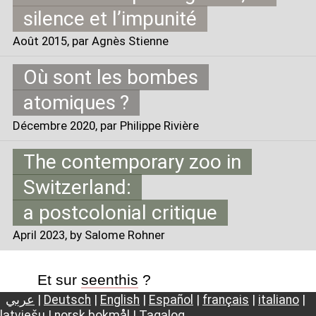
silence et l’impunité
Août 2015
, par Agnès Stienne
Où sont les bombes
atomiques
?
Décembre 2020
, par Philippe Rivière
The contemporary zoo in
Switzerland:
a postcolonial critique
April 2023
, by Salome Rohner
Et sur
seenthis
?
عربي
|
Deutsch
|
English
|
Español
|
français
|
italiano
|
latviešu
|
norsk bokmål
|
Tagalog