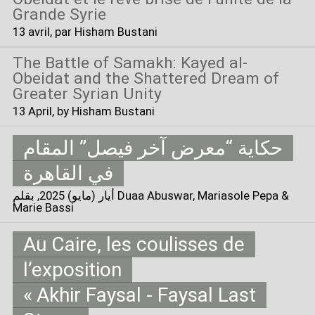
Grande Syrie
13 avril
, par Hisham Bustani
The Battle of Samakh: Kayed al-
Obeidat and the Shattered Dream of
Greater Syrian Unity
13 April
, by Hisham Bustani
حكاية “معرض آخر فيصل” المقام
في القاهرة
أيار (مايو) 2025
, بقلم Duaa Abuswar, Mariasole Pepa &
Marie Bassi
Au Caire, les coulisses de
l’exposition
«
Akhir Faysal - Faysal Last