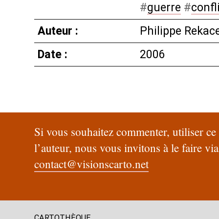
#
guerre
#
confl
Auteur :
Philippe Rekac
Date :
2006
Si vous souhaitez commenter, utiliser c
l’auteur, nous vous invitons à le faire via
contact@visionscarto.net
CARTOTHÈQUE