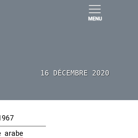
MENU
16 DÉCEMBRE 2020
 1967
e
_
arabe