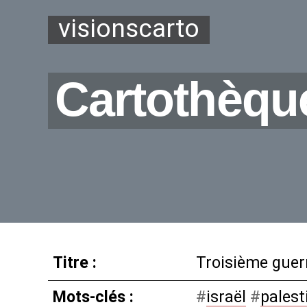
visionscarto
Cartothèqu
Titre :
Troisième guerr
Mots-clés :
#
israël
#
palest