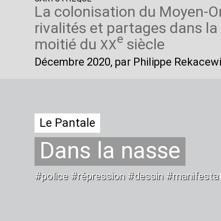
La colonisation du Moyen-Or
rivalités et partages dans l
e
moitié du
siècle
XX
Décembre 2020
, par Philippe Rekacew
Le Pantale
Dans la nasse
#police #répression #dessin #manifesta