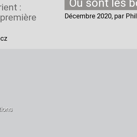
Où sont les 
ient :
a première
Décembre 2020
, par Phi
icz
tions