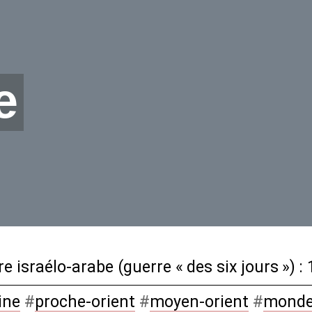
e
e israélo-arabe (guerre «
des six jours
») :
ine
#
proche-orient
#
moyen-orient
#
mond