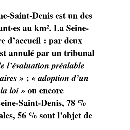
ine-Saint-Denis est un des
ant
·
es au km². La Seine-
re d’accueil : par deux
est annulé par un tribunal
de l’évaluation préalable
;
aires
»
«
adoption d’un
ou encore
la loi
»
eine-Saint-Denis, 78
%
les, 56
% sont l’objet de