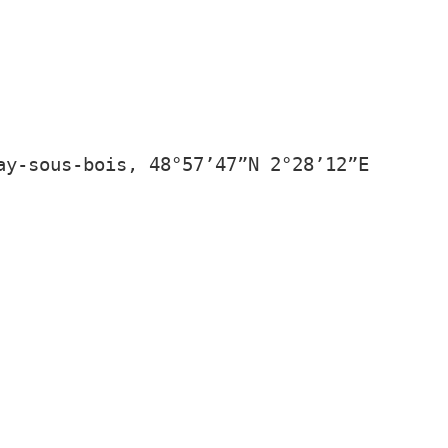
ay-sous-bois, 48°57’47”N 2°28’12”E