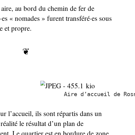
 aire, au bord du chemin de fer de
·
es «
nomades
» furent transféré
·
es sous
e et propre.
❦
Aire d’accueil de Ros
 l’accueil, ils sont répartis dans un
 réalité le résultat d’un plan de
vent. Le quartier est en bordure de zone