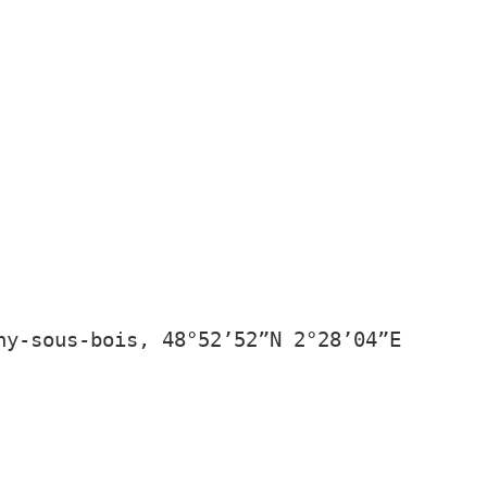
ny-sous-bois, 48°52’52”N 2°28’04”E