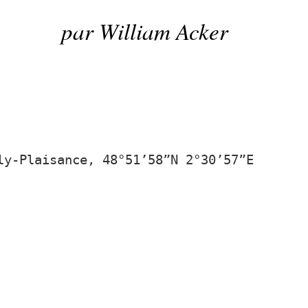
par William Acker
ly-Plaisance, 48°51’58”N 2°30’57”E