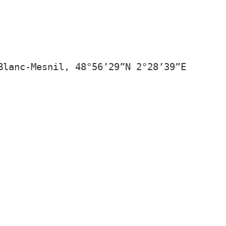
Blanc-Mesnil, 48°56’29”N 2°28’39”E