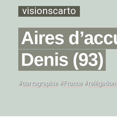
visionscarto
Aires d’acc
Denis (93)
#
cartographie
#
France
#
relégation