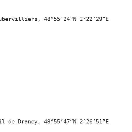
ubervilliers, 48°55’24”N 2°22’29”E
il de Drancy, 48°55’47”N 2°26’51”E