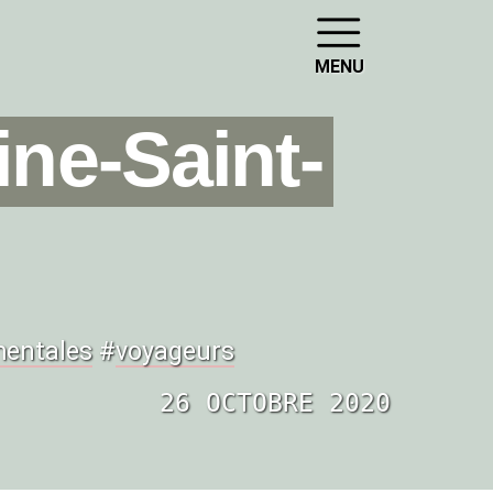
MENU
ine-Saint-
entales
#
voyageurs
26 OCTOBRE 2020