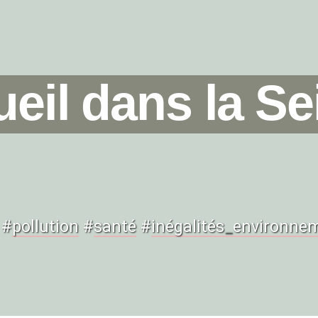
ueil dans la Se
#
pollution
#
santé
#
inégalités
_
environnem