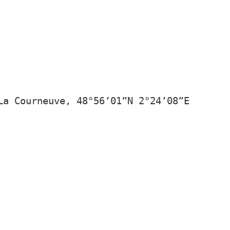
La Courneuve, 48°56’01”N 2°24’08”E