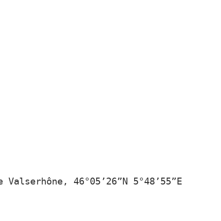
e Valserhône, 46°05’26”N 5°48’55”E