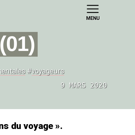
MENU
(01)
entales
#
voyageurs
9 MARS 2020
ens du voyage
».