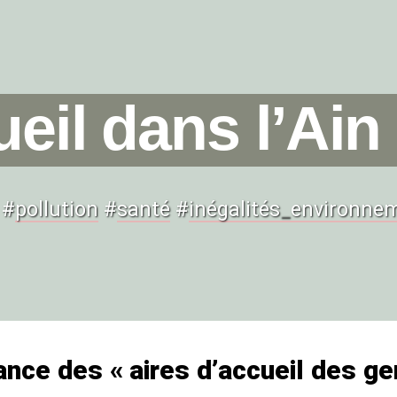
eil dans l’Ain 
#
pollution
#
santé
#
inégalités
_
environnem
ance des «
aires d’accueil des g