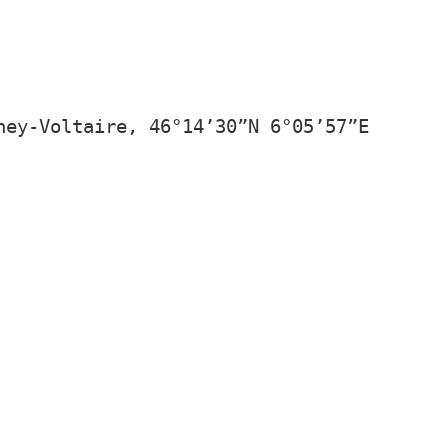
ney-Voltaire, 46°14’30”N 6°05’57”E