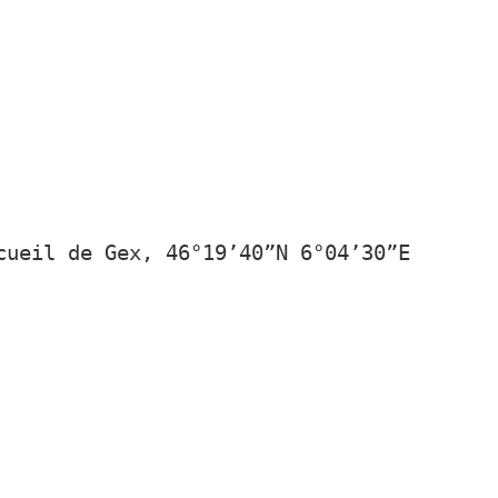
cueil de Gex, 46°19’40”N 6°04’30”E