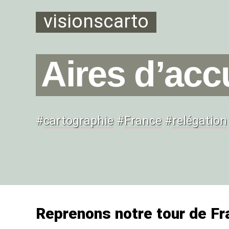
visionscarto
Aires d’accu
#
cartographie
#
France
#
relégation
Reprenons notre tour de Fr