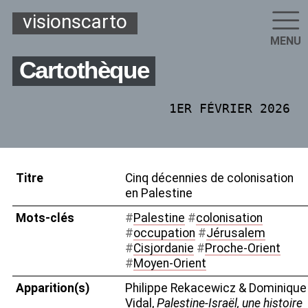
visionscarto
MENU
Cartothèque
1ER FÉVRIER 2026
Titre
Cinq décennies de colonisation
en Palestine
Mots-clés
#
Palestine
#
colonisation
#
occupation
#
Jérusalem
#
Cisjordanie
#
Proche-Orient
#
Moyen-Orient
Apparition(s)
Philippe Rekacewicz & Dominique
Vidal,
Palestine-Israël, une histoire