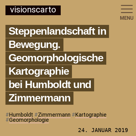
visionscarto
MENU
Steppenlandschaft in
Bewegung.
Geomorphologische
Kartographie
bei Humboldt und
Zimmermann
#
Humboldt
#
Zimmermann
#
Kartographie
#
Geomorphologie
24. JANUAR 2019