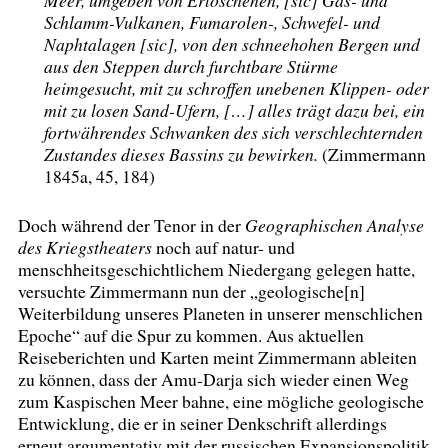
Meer, umgeben von Erloschenen, [sic] Gas- und
Schlamm-Vulkanen, Fumarolen-, Schwefel- und
Naphtalagen [sic], von den schneehohen Bergen und
aus den Steppen durch furchtbare Stürme
heimgesucht, mit zu schroffen unebenen Klippen- oder
mit zu losen Sand-Ufern, […] alles trägt dazu bei, ein
fortwährendes Schwanken des sich verschlechternden
Zustandes dieses Bassins zu bewirken.
(Zimmermann
1845a, 45, 184)
Doch während der Tenor in der
Geographischen Analyse
des Kriegstheaters
noch auf natur- und
menschheitsgeschichtlichem Niedergang gelegen hatte,
versuchte Zimmermann nun der „geologische[n]
Weiterbildung unseres Planeten in unserer menschlichen
Epoche“ auf die Spur zu kommen. Aus aktuellen
Reiseberichten und Karten meint Zimmermann ableiten
zu können, dass der Amu-Darja sich wieder einen Weg
zum Kaspischen Meer bahne, eine mögliche geologische
Entwicklung, die er in seiner Denkschrift allerdings
erneut argumentativ mit der russischen Expansionspolitik