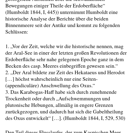
Bewegungen einiger Theile der Erdoberfläche“
(Humboldt 1844, I, 445)) unternimmt Humboldt eine
historische Analyse der Berichte über die beiden
Binnenmeere seit der Antike und kommt zu folgenden
Schlüssen:
1. „Vor der Zeit, welche wir die historische nennen, mag
der Aral-See in einer der letzten großen Revolutionen der
Erdoberfläche sehr nahe gelegenen Epoche ganz in dem
Becken des casp. Meeres einbegriffen gewesen sein.“
2. „Der Aral bildete zur Zeit des Hekataeus und Herodot
[…] höchst wahrscheinlich nur eine Seiten-
(appendiculäre) Anschwellung des Oxus.“
3. Das Karabogas-Haff habe sich durch zunehmende
Trockenheit oder durch „Aufschwemmungen und
plutonische Hebungen, allmälig in engere Grenzen
zurückgezogen, und dadurch hat sich die Gabeltheilung
des Oxus entwickelt“ […]. (Humboldt 1844, I, 529, 530)
Den Teil dieses Flusslaufes, der zum Kaspischen Meer