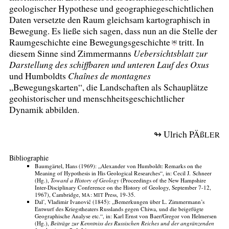
geologischer Hypothese und geographiegeschichtlichen
Daten versetzte den Raum gleichsam kartographisch in
Bewegung. Es ließe sich sagen, dass nun an die Stelle der
Raumgeschichte eine Bewegungsgeschichte
tritt. In
6
[
]
diesem Sinne sind Zimmermanns
Uebersichtsblatt zur
Darstellung des schiffbaren und unteren Lauf des Oxus
und Humboldts
Chaînes de montagnes
„Bewegungskarten“, die Landschaften als Schauplätze
geohistorischer und menschheitsgeschichtlicher
Dynamik abbilden.
↬ Ulrich PÄß
LER
Bibliographie
Baumgärtel, Hans (1969): „Alexander von Humboldt: Remarks on the
Meaning of Hypothesis in His Geological Researches“, in: Cecil J. Schneer
(Hg.),
Toward a History of Geology
(Proceedings of the New Hampshire
Inter-Disciplinary Conference on the History of Geology, September 7-12,
1967), Cambridge,
:
Press, 19-35.
MA
MIT
Dal’, Vladimir Ivanovič (1845): „Bemerkungen über L. Zimmermann’s
Entwurf des Kriegstheaters Russlands gegen Chiwa, und die beigefügte
Geographische Analyse etc.“, in: Karl Ernst von Baer/Gregor von Helmersen
(Hg.),
Beiträge zur Kenntniss des Russischen Reiches und der angränzenden