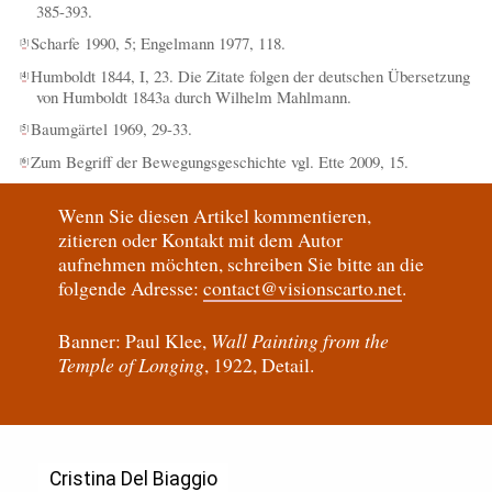
385-393.
Scharfe 1990, 5; Engelmann 1977, 118.
[
3
]
Humboldt 1844, I, 23. Die Zitate folgen der deutschen Übersetzung
[
4
]
von Humboldt 1843a durch Wilhelm Mahlmann.
Baumgärtel 1969, 29-33.
[
5
]
Zum Begriff der Bewegungsgeschichte vgl. Ette 2009, 15.
[
6
]
Wenn Sie diesen Artikel kommentieren,
zitieren oder Kontakt mit dem Autor
aufnehmen möchten, schreiben Sie bitte an die
folgende Adresse:
contact@visionscarto.net
.
Banner: Paul Klee,
Wall Painting from the
Temple of Longing
, 1922, Detail.
Cristina Del Biaggio