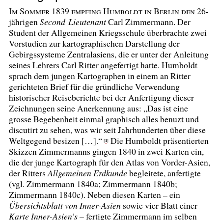
Im Sommer 1839 empfing Humboldt in Berlin den 26-
jährigen
Second Lieutenant
Carl Zimmermann. Der
Student der Allgemeinen Kriegsschule überbrachte zwei
Vorstudien zur kartographischen Darstellung der
Gebirgssysteme Zentralasiens, die er unter der Anleitung
seines Lehrers Carl Ritter angefertigt hatte. Humboldt
sprach dem jungen Kartographen in einem an Ritter
gerichteten Brief für die gründliche Verwendung
historischer Reiseberichte bei der Anfertigung dieser
Zeichnungen seine Anerkennung aus: „Das ist eine
grosse Begebenheit einmal graphisch alles benuzt und
discutirt zu sehen, was wir seit Jahrhunderten über diese
Weltgegend besizen […].“
Die Humboldt präsentierten
1
[
]
Skizzen Zimmermanns gingen 1840 in zwei Karten ein,
die der junge Kartograph für den Atlas von Vorder-Asien,
der Ritters
Allgemeinen Erdkunde
begleitete, anfertigte
(vgl. Zimmermann 1840a; Zimmermann 1840b;
Zimmermann 1840c). Neben diesen Karten – ein
Übersichtsblatt von Inner-Asien
sowie vier Blatt einer
Karte Inner-Asien’s
– fertigte Zimmermann im selben