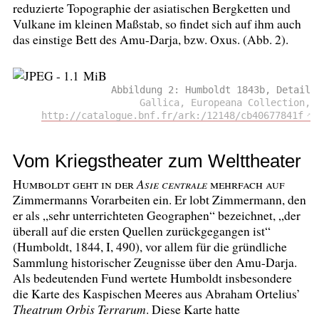
reduzierte Topographie der asiatischen Bergketten und
Vulkane im kleinen Maßstab, so findet sich auf ihm auch
das einstige Bett des Amu-Darja, bzw. Oxus. (Abb. 2).
Abbildung 2: Humboldt 1843b, Detail
Gallica, Europeana Collection,
http://catalogue.bnf.fr/ark:/12148/cb40677841f
Vom Kriegstheater zum Welttheater
Humboldt geht in der
Asie centrale
mehrfach auf
Zimmermanns Vorarbeiten ein. Er lobt Zimmermann, den
er als „sehr unterrichteten Geographen“ bezeichnet, „der
überall auf die ersten Quellen zurückgegangen ist“
(Humboldt, 1844, I, 490), vor allem für die gründliche
Sammlung historischer Zeugnisse über den Amu-Darja.
Als bedeutenden Fund wertete Humboldt insbesondere
die Karte des Kaspischen Meeres aus Abraham Ortelius’
Theatrum Orbis Terrarum
. Diese Karte hatte