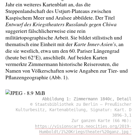
Jahr ein weiteres Kartenblatt an, das die
Steppenlandschaft des Ustjurt-Plateaus zwischen
Kaspischem Meer und Aralsee abbildete. Der Titel
Entwurf des Kriegstheaters Russlands gegen Chiwa
suggeriert fälschlicherweise eine rein
militärtopographische Arbeit. Sie bildet stilistisch und
thematisch eine Einheit mit der
Karte Inner-Asien’s
, an
die sie westlich, etwa um den 60. Pariser Längengrad
(heute bei 62°E), anschließt. Auf beiden Karten
vermerkte Zimmermann historische Reiserouten, die
Namen von Völkerschaften sowie Angaben zur Tier- und
Pflanzengeographie (Abb. 1).
Abbildung 1: Zimmermann 1840c, Detail
© Staatsbibliothek zu Berlin – Preußischer
Kulturbesitz, Kartenabteilung, Signatur: Kart. D
3896-3,1
Zur ganzen Karte (66
):
MB
https://visionscarto.neocities.org/2019-
Humboldt/1%20Kriegstheater%20ganz.jpg