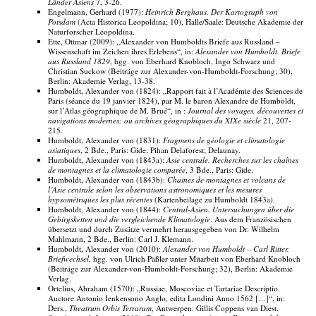
Länder Asiens
7, 3-26.
Engelmann, Gerhard (1977):
Heinrich Berghaus. Der Kartograph von
Potsdam
(Acta Historica Leopoldina; 10), Halle/Saale: Deutsche Akademie der
Naturforscher Leopoldina.
Ette, Ottmar (2009): „Alexander von Humboldts Briefe aus Russland –
Wissenschaft im Zeichen ihres Erlebens“, in:
Alexander von Humboldt. Briefe
aus Russland 1829
, hgg. von Eberhard Knobloch, Ingo Schwarz und
Christian Suckow (Beiträge zur Alexander-von-Humboldt-Forschung; 30),
Berlin: Akademie Verlag, 13-38.
Humboldt, Alexander von (1824): „Rapport fait à l’Académie des Sciences de
Paris (séance du 19 janvier 1824), par M. le baron Alexandre de Humboldt,
sur l’Atlas géographique de M. Brué“, in :
Journal des voyages, découvertes et
navigations modernes; ou archives géographiques du XIXe siècle
21, 207-
215.
Humboldt, Alexander von (1831):
Fragmens de géologie et climatologie
asiatiques
, 2 Bde., Paris: Gide; Pihan Delaforest; Delaunay.
Humboldt, Alexander von (1843a):
Asie centrale. Recherches sur les chaînes
de montagnes et la climatologie comparée
, 3 Bde., Paris: Gide.
Humboldt, Alexander von (1843b):
Chaines de montagnes et volcans de
l’Asie centrale selon les observations astronomiques et les mesures
hypsométriques les plus récentes
(Kartenbeilage zu Humboldt 1843a).
Humboldt, Alexander von (1844):
Central-Asien. Untersuchungen über die
Gebirgsketten und die vergleichende Klimatologie
. Aus dem Französischen
übersetzt und durch Zusätze vermehrt herausgegeben von Dr. Wilhelm
Mahlmann, 2 Bde., Berlin: Carl J. Klemann.
Humboldt, Alexander von (2010):
Alexander von Humboldt – Carl Ritter.
Briefwechsel
, hgg. von Ulrich Päßler unter Mitarbeit von Eberhard Knobloch
(Beiträge zur Alexander-von-Humboldt-Forschung; 32), Berlin: Akademie
Verlag.
Ortelius, Abraham (1570): „Russiae, Moscoviae et Tartariae Descriptio.
Auctore Antonio Ienkensono Anglo, edita Londini Anno 1562 […]“, in:
Ders.,
Theatrum Orbis Terrarum
, Antwerpen: Gillis Coppens van Diest.