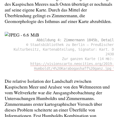
des Kaspischen Meeres nach Osten überträgt er nochmals
auf seine eigene Karte. Durch das Mittel der
Überblendung gelingt es Zimmermann, die
Geomorphologie des Isthmus auf einer Karte abzubilden.
Abbildung 4: Zimmermann 1845b, Detail
© Staatsbibliothek zu Berlin – Preußischer
Kulturbesitz, Kartenabteilung, Signatur: Kart. D
2430
Zur ganzen Karte (14
):
MB
https://visionscarto.neocities.org/2019-
Humboldt/4%20Karabogashaff%20ganz.jpg
Die relative Isolation der Landschaft zwischen
Kaspischem Meer und Aralsee von den Weltmeeren und
vom Weltverkehr war die Ausgangsbeobachtung der
Untersuchungen Humboldts und Zimmermanns.
Zimmermanns erster kartographischer Versuch über
dieses Problem scheiterte an einer Überfülle von
Informationen. Erst Humboldts Kombination von