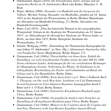
Osterhammel, Jürgen (2010):
Die Entzauberung Asiens. Europa und die
asiatischen Reiche im 18. Jahrhundert
(Beck’sche Reihe), München: C. H.
Beck.
Pieper, Herbert (2006):
Alexander von Humboldt und die Geognosie der
Vulkane.
Mit dem Vortrag Alexander von Humboldts, gehalten am 24. Januar
1823 an der Akademie der Wissenschaften zu Berlin (Berliner Manuskripte
zur Alexander-von-Humboldt-Forschung; 27), Berlin: Alexander-von-
Humboldt-Forschungsstelle.
Ritter, Carl (1833): „Über das historische Element in der geographischen
Wissenschaft. Gelesen in der Akademie der Wissenschaften am 10. Januar
1833“, in:
Abhandlungen der Königlichen Akademie der Wissenschaften zu
Berlin
, aus dem Jahre 1833, Berlin: Königliche Akademie der
Wissenschaften, 41-67.
Scharfe, Wolfgang (1990): „Entwicklung der Thematischen Kartographie bis
zum frühen 19. Jahrhundert“, in: Ders. (Hg.),
Administrativ-Statistischer Atlas
vom Preußischen Staate
(Begleitband), Berlin: Kiepert, 2-5.
Zimmermann, Carl (1840a):
Übersichtsblatt von Inner-Asien. Enthält die
Darstellung von sechs hypothetischen Profilen, ferner des über 800 bis 1000
Toisen erhobenen Landes, Andeutungen für die vier verschiedenen Richtungen
der Hauptgebirgs-Systeme, Verbreitung der Wüsten, ihr Eindringen in die
Gebirgsländer, Beschränkung des Frucht- und Culturlandes am Rande des
Gebirgs und in den Hauptthälern
, Berlin: Delius.
Zimmermann, Carl (1840b):
Karte Inner-Asien’s zu C. Ritter’s Erdkunde Buch
3: Übergang von Ost- nach West-Asien, bearbeitet von Carl Zimmermann,
Second-Lieutenant im 21ten Infanterie Regiment
, herausgegeben durch C.
Ritter und
O’Etzel, Berlin: Reimer.
F. A.
Zimmermann, Carl (1840c):
Entwurf des Kriegstheaters Russlands gegen
Chiwa
, Berlin: Reimer.
Zimmermann, Carl (1840d):
Geographische Analyse eines Versuches zur
Darstellung des Kriegstheaters Russlands gegen Chiwa
, Berlin: Reimer.
Zimmermann, Carl (1840e):
Memoir on the Countries about the Caspian and
Aral Seas, Illustrative of the Late Russian Expedition Against Khívah
,