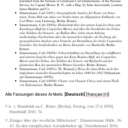
translated from the German of Lieutenant Carl Zimmermann, of the Prussian
Service, by Captain Morier, R. N., with a Map, by John Arrowsmith, London:
James Madden and Co.
Zimmermann, Carl (1841):
Geographische Analyse der Karte von Inner-
Asien. Erstes Heft zum Atlas von Vorder-Asien zur Allgemeinen Erdkunde von
Carl Ritter
, erste Lieferung, Berlin: Reimer.
Zimmermann, Carl (1845a):
Denkschrift über den untern Lauf des Oxus zum
Karabugas-Haff des Caspischen Meeres und über die Strombahn des Ochus,
oder Tedshen der Neueren, zur Balkan-Bay; nebst einem Anhang
merkwürdiger Nachrichten über die turanischen Länder, als Nachtrag der
geographischen Analyse eines Versuchs zur Darstellung des Aralo-Caspischen
Gesenkes. Ein Sendschreiben an Herrn Alexander von Humboldt
, Berlin:
Reimer.
Zimmermann, Carl (1845b):
Uebersichtsblatt zur Darstellung des schiffbaren
und unteren Lauf des Oxus gegen das Kara-Boghas-Haff, des Caspischen
Meeres und des Ochus, den Tedshen der Neuern, mit Rücksicht auf den
plastischen Bau des turanischen Wüsten Gesenkes
, Berlin: Reimer.
Zimmermann, Carl (1845c): Th. Basiner[,]
Skizze des Amu-Delta nach den
Aufnahmen russischer Gesandtschaften im Jahre 1840 bis 1842
(Nebenkarte
auf Zimmermann 1845b).
Zimmermann, Carl (1845d):
Charte vom Chanate Chiwa und einem Theile
von Turkomanien
. Berlin: Reimer.
Alle Fassungen dieses Artikels:
[Deutsch]
[
français
]
A. v. Humboldt an C. Ritter, [Berlin], Freitag, [vor 27.6.1839],
[
1
]
Humboldt 2010, 74.
„Einiges über das westliche Mittelasien“, Zimmermann 1840e, 36-
[
2
]
43. Zu den europäischen Asiendebatten vgl. Osterhammel 2010,