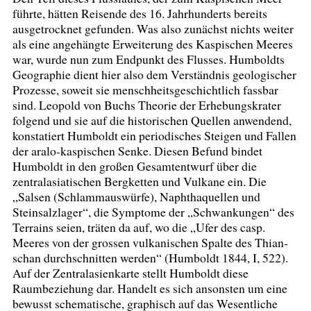
führte, hätten Reisende des 16. Jahrhunderts bereits
ausgetrocknet gefunden. Was also zunächst nichts weiter
als eine angehängte Erweiterung des Kaspischen Meeres
war, wurde nun zum Endpunkt des Flusses. Humboldts
Geographie dient hier also dem Verständnis geologischer
Prozesse, soweit sie menschheitsgeschichtlich fassbar
sind. Leopold von Buchs Theorie der Erhebungskrater
folgend und sie auf die historischen Quellen anwendend,
konstatiert Humboldt ein periodisches Steigen und Fallen
der aralo-kaspischen Senke. Diesen Befund bindet
Humboldt in den großen Gesamtentwurf über die
zentralasiatischen Bergketten und Vulkane ein. Die
„Salsen (Schlammauswürfe), Naphthaquellen und
Steinsalzlager“, die Symptome der „Schwankungen“ des
Terrains seien, träten da auf, wo die „Ufer des casp.
Meeres von der grossen vulkanischen Spalte des Thian-
schan durchschnitten werden“ (Humboldt 1844, I, 522).
Auf der Zentralasienkarte stellt Humboldt diese
Raumbeziehung dar. Handelt es sich ansonsten um eine
bewusst schematische, graphisch auf das Wesentliche