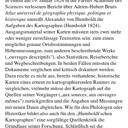
In einem am 19. Januar 1824 in der Pariser Académie des
Sciences verlesenen Bericht über Adrien-Hubert Brués
Atlas universel de géographie physique, politique et
historique
umreißt Alexander von Humboldt die
Aufgaben des Kartographen (Humboldt 1824).
Ausgangsmaterial seiner Karten müssten stets zwei mehr
oder weniger zuverlässige Textsorten sein: zum einen
möglichst genaue Ortsbestimmungen und
Höhenmessungen, zum anderen beschreibende Werke
(„ouvrages descriptifs“), also Statistiken, Reiseberichte
und Wegbeschreibungen. In beiden Fällen müssten die
Dokumente verglichen und kritisch diskutiert werden.
Dazu reiche es nicht aus, bereits vorhandene, historische
Karten eines erneut zu kartographierenden Raumes zu
vergleichen, vielmehr müsse der Kartograph auf die
Quellen seiner Vorgänger („aux sources, aux ouvrages
mêmes“) zurückgreifen und die Angaben und Messungen
mit neuen Daten abgleichen. Wie für den Philologen oder
Historiker bildet also auch für den „Humboldt’schen
Kartographen“ eine sorgfältige Quellenkritik die
Grundlage seiner Forschung. Schließlich sei die