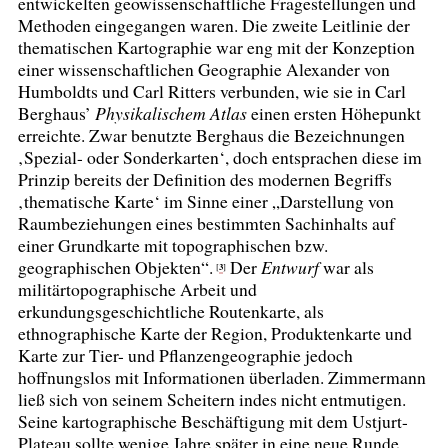
entwickelten geowissenschaftliche Fragestellungen und
Methoden eingegangen waren. Die zweite Leitlinie der
thematischen Kartographie war eng mit der Konzeption
einer wissenschaftlichen Geographie Alexander von
Humboldts und Carl Ritters verbunden, wie sie in Carl
Berghaus’
Physikalischem Atlas
einen ersten Höhepunkt
erreichte. Zwar benutzte Berghaus die Bezeichnungen
‚Spezial- oder Sonderkarten‘, doch entsprachen diese im
Prinzip bereits der Definition des modernen Begriffs
‚thematische Karte‘ im Sinne einer „Darstellung von
Raumbeziehungen eines bestimmten Sachinhalts auf
einer Grundkarte mit topographischen bzw.
geographischen Objekten“.
Der
Entwurf
war als
3
[
]
militärtopographische Arbeit und
erkundungsgeschichtliche Routenkarte, als
ethnographische Karte der Region, Produktenkarte und
Karte zur Tier- und Pflanzengeographie jedoch
hoffnungslos mit Informationen überladen. Zimmermann
ließ sich von seinem Scheitern indes nicht entmutigen.
Seine kartographische Beschäftigung mit dem Ustjurt-
Plateau sollte wenige Jahre später in eine neue Runde