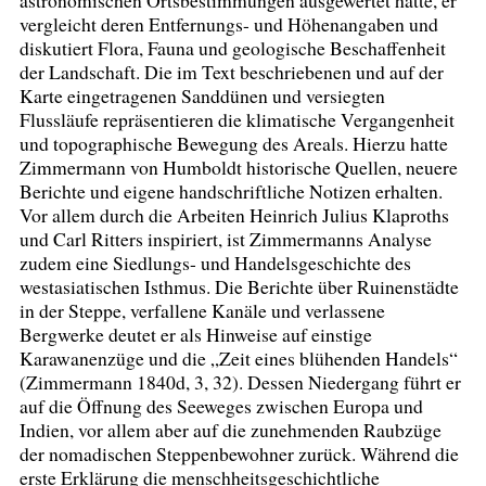
astronomischen Ortsbestimmungen ausgewertet hatte, er
vergleicht deren Entfernungs- und Höhenangaben und
diskutiert Flora, Fauna und geologische Beschaffenheit
der Landschaft. Die im Text beschriebenen und auf der
Karte eingetragenen Sanddünen und versiegten
Flussläufe repräsentieren die klimatische Vergangenheit
und topographische Bewegung des Areals. Hierzu hatte
Zimmermann von Humboldt historische Quellen, neuere
Berichte und eigene handschriftliche Notizen erhalten.
Vor allem durch die Arbeiten Heinrich Julius Klaproths
und Carl Ritters inspiriert, ist Zimmermanns Analyse
zudem eine Siedlungs- und Handelsgeschichte des
westasiatischen Isthmus. Die Berichte über Ruinenstädte
in der Steppe, verfallene Kanäle und verlassene
Bergwerke deutet er als Hinweise auf einstige
Karawanenzüge und die „Zeit eines blühenden Handels“
(Zimmermann 1840d, 3, 32). Dessen Niedergang führt er
auf die Öffnung des Seeweges zwischen Europa und
Indien, vor allem aber auf die zunehmenden Raubzüge
der nomadischen Steppenbewohner zurück. Während die
erste Erklärung die menschheitsgeschichtliche