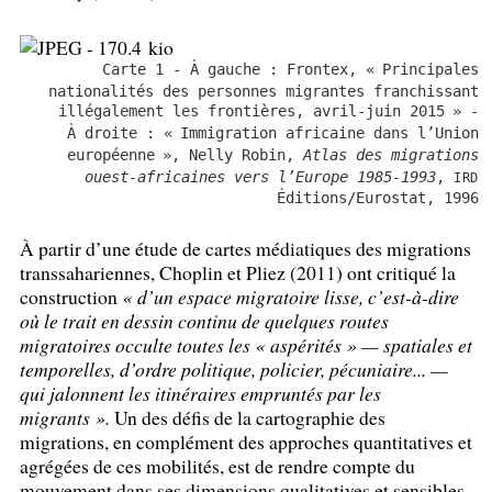
Carte 1 - À gauche : Frontex, «
Principales
nationalités des personnes migrantes franchissant
illégalement les frontières, avril-juin 2015
» -
À droite : «
Immigration africaine dans l’Union
européenne
», Nelly Robin,
Atlas des migrations
ouest-africaines vers l’Europe 1985-1993
,
IRD
Éditions/Eurostat, 1996
À partir d’une étude de cartes médiatiques des migrations
transsahariennes, Choplin et Pliez (2011) ont critiqué la
construction
«
d’un espace migratoire lisse, c’est-à-dire
où le trait en dessin continu de quelques routes
migratoires occulte toutes les «
aspérités
» — spatiales et
temporelles, d’ordre politique, policier, pécuniaire... —
qui jalonnent les itinéraires empruntés par les
migrants
».
Un des défis de la cartographie des
migrations, en complément des approches quantitatives et
agrégées de ces mobilités, est de rendre compte du
mouvement dans ses dimensions qualitatives et sensibles,