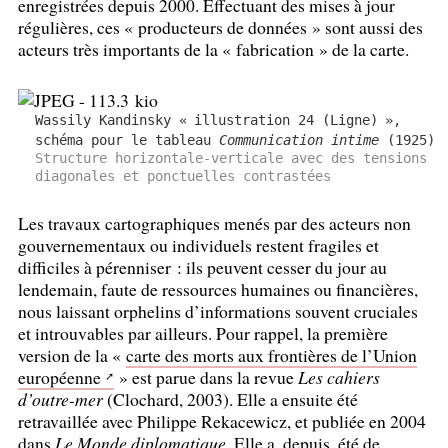
enregistrées depuis 2000. Effectuant des mises à jour
régulières, ces «
producteurs de données
» sont aussi des
acteurs très importants de la «
fabrication
» de la carte.
Wassily Kandinsky «
illustration 24 (Ligne)
»,
schéma pour le tableau
Communication intime
(1925)
Structure horizontale-verticale avec des tensions
diagonales et ponctuelles contrastées
Les travaux cartographiques menés par des acteurs non
gouvernementaux ou individuels restent fragiles et
difficiles à pérenniser : ils peuvent cesser du jour au
lendemain, faute de ressources humaines ou financières,
nous laissant orphelins d’informations souvent cruciales
et introuvables par ailleurs. Pour rappel, la première
version de la «
carte des morts aux frontières de l’Union
européenne
» est parue dans la revue
Les cahiers
d’outre-mer
(Clochard, 2003). Elle a ensuite été
retravaillée avec Philippe Rekacewicz, et publiée en 2004
dans
Le Monde diplomatique
. Elle a, depuis, été de