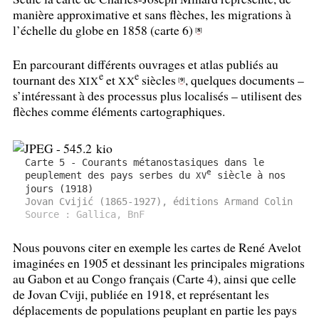
manière approximative et sans flèches, les migrations à
l’échelle du globe en 1858 (carte 6)
8
[
]
En parcourant différents ouvrages et atlas publiés au
e
e
tournant des
et
siècles
, quelques documents –
XIX
XX
9
[
]
s’intéressant à des processus plus localisés – utilisent des
flèches comme éléments cartographiques.
Carte 5 - Courants métanostasiques dans le
e
peuplement des pays serbes du
siècle à nos
XV
jours (1918)
Jovan Cvijić (1865-1927), éditions Armand Colin
Source : Gallica, BnF
Nous pouvons citer en exemple les cartes de René Avelot
imaginées en 1905 et dessinant les principales migrations
au Gabon et au Congo français (Carte 4), ainsi que celle
de Jovan Cviji, publiée en 1918, et représentant les
déplacements de populations peuplant en partie les pays