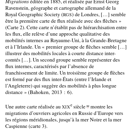
Migrations
éditée en 1885, et réalisée par Ernst Georg
Ravenstein, géographe et cartographe allemand de la
Royal Geographic Society (
) de Londres, […] semble
RGS
être la première carte de flux réalisée avec des flèches
»
(Carte 2). Cette carte n’établit pas de hiérarchisation entre
les flux, elle relève d’une approche qualitative des
mobilités internes au Royaume-Uni, à la Grande-Bretagne
et à l’Irlande. Un «
premier groupe de flèches semble […]
illustrer des mobilités locales à courte distance inter-
comtés […]. Un second groupe semble représenter des
flux internes, caractérisés par l’absence de
franchissement de limite. Un troisième groupe de flèches
est formé par des flux inter-États (entre l’Irlande et
l’Angleterre) qui suggère des mobilités à plus longue
distance
» (Bahoken, 2013 : 6).
e
Une autre carte réalisée au
siècle
montre les
XIX
6
[
]
migrations d’ouvriers agricoles en Russie d’Europe vers
les régions méridionales, jusqu’à la mer Noire et la mer
Caspienne (carte 3).