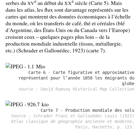
e
e
serbes du
au début du
siècle (Carte 5). Mais
XV
XX
dans les atlas, les flux sont davantage représentés sur les
cartes qui montrent des données économiques à l’échelle
du monde, où les transferts de café, thé et céréales (blé
d’Argentine, des États-Unis ou du Canada vers l’Europe)
croisent ceux – quelques pages plus loin – de la
production mondiale industrielle (tissus, métallurgie,
etc.) (Schrader et Gallouédec, 1923) (carte 7).
Carte 6 - Carte figurative et approximative
représentant pour l’année 1858 les émigrants du
globe
source : David Rumsey Historical Map Collection
Carte 7 - Production mondiale des sols
Source : Schrader Franz et Gallouédec Louis (1923)
Atlas classique de géographie ancienne et moderne
,
Paris, Hachette, p. 123.