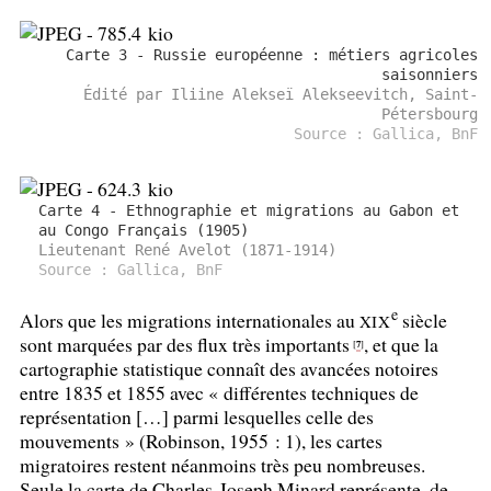
Carte 3 - Russie européenne : métiers agricoles
saisonniers
Édité par Iliine Alekseï Alekseevitch, Saint-
Pétersbourg
Source : Gallica, BnF
Carte 4 - Ethnographie et migrations au Gabon et
au Congo Français (1905)
Lieutenant René Avelot (1871-1914)
Source : Gallica, BnF
e
Alors que les migrations internationales au
siècle
XIX
sont marquées par des flux très importants
, et que la
7
[
]
cartographie statistique connaît des avancées notoires
entre 1835 et 1855 avec «
différentes techniques de
représentation […] parmi lesquelles celle des
mouvements
» (Robinson, 1955 : 1), les cartes
migratoires restent néanmoins très peu nombreuses.
Seule la carte de Charles-Joseph Minard représente, de