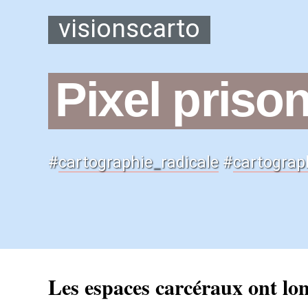
visionscarto
Pixel priso
#
cartographie
_
radicale
#
cartograp
Les espaces carcéraux ont lo