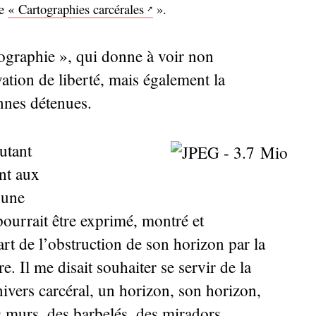
te
«
Cartographies carcérales
».
tographie
», qui donne à voir non
vation de liberté, mais également la
onnes détenues.
utant
nt aux
’une
pourrait être exprimé, montré et
art de l’obstruction de son horizon par la
re. Il me disait souhaiter se servir de la
univers carcéral, un horizon, son horizon,
s murs, des barbelés, des miradors.