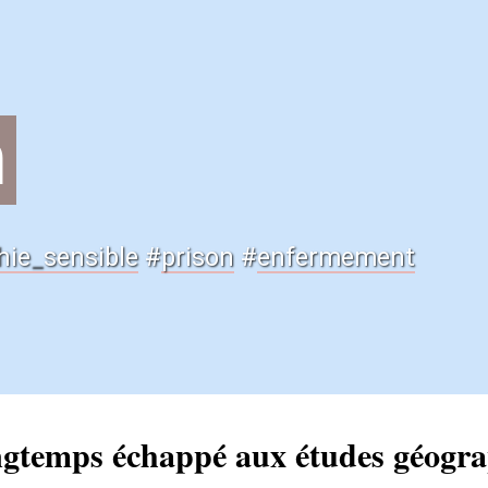
n
hie
_
sensible
#
prison
#
enfermement
ngtemps échappé aux études géograp