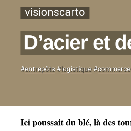
visionscarto
D’acier et 
#
entrepôts
#
logistique
#
commerce
Ici poussait du blé, là des to