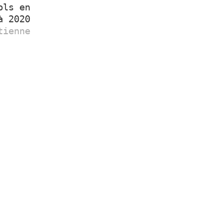
ols en
à 2020
tienne