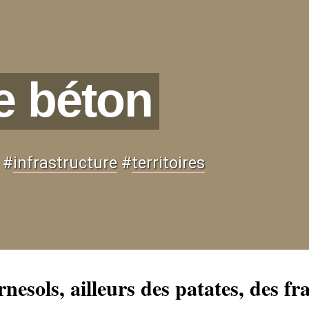
de béton
#
infrastructure
#
territoires
urnesols, ailleurs des patates, des f