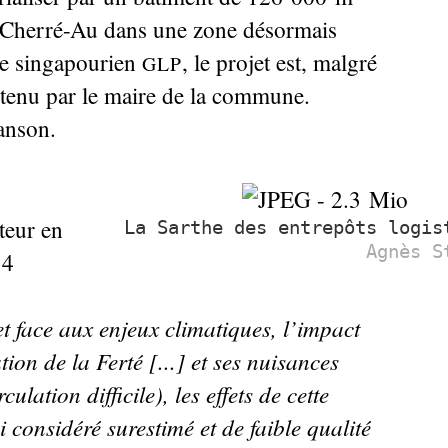
 à Cherré-Au dans une zone désormais
upe singapourien
, le projet est, malgré
GLP
utenu par le maire de la commune.
anson.
teur en
La Sarthe des entrepôts logis
Agnès S
 4
et face aux enjeux climatiques, l’impact
on de la Ferté [...] et ses nuisances
ulation difficile), les effets de cette
i considéré surestimé et de faible qualité