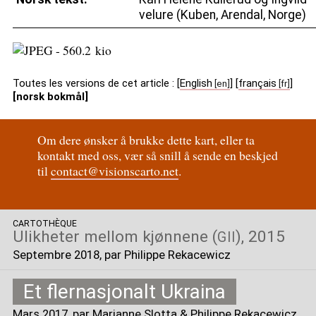
velure (Kuben, Arendal, Norge)
Toutes les versions de cet article :
[
English
]
[
français
]
[norsk bokmål]
Om dere ønsker å brukke dette kart, eller ta
kontakt med oss, vær så snill å sende en beskjed
til
contact@visionscarto.net
.
CARTOTHÈQUE
Ulikheter mellom kjønnene (
), 2015
GII
Septembre 2018
, par Philippe Rekacewicz
Et flernasjonalt Ukraina
Mars 2017
, par Marianne Slotta & Philippe Rekacewicz