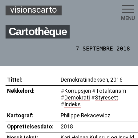
visionscarto
MENU
Cartothèque
7 SEPTEMBRE 2018
Tittel:
Demokratiindeksen, 2016
Nøkkelord:
#
Korrupsjon
#
Totalitarism
#
Demokrati
#
Styresett
#
Indeks
Kartograf:
Philippe Rekacewicz
Opprettelsesdato:
2018
Norsk tekst:
Kari Helene Kullerud og Ingvild