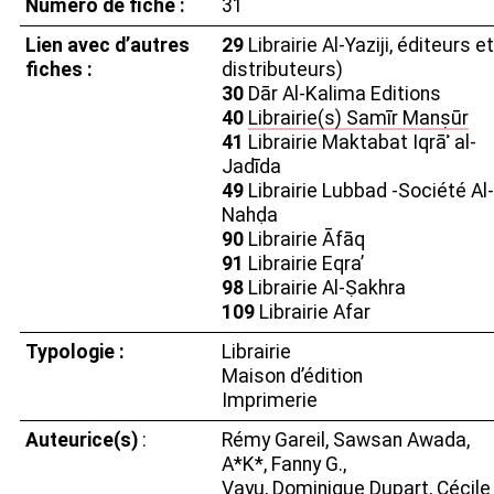
Numéro de fiche :
31
Lien avec d’autres
29
Librairie Al-Yaziji, éditeurs et
fiches :
distributeurs)
30
Dār Al-Kalima Editions
40
Librairie(s) Samīr Manṣūr
41
Librairie Maktabat Iqrāʾ al-
Jadīda
49
Librairie Lubbad -Société Al-
Nahḍa
90
Librairie Āfāq
91
Librairie Eqra’
98
Librairie Al-Ṣakhra
109
Librairie Afar
Typologie :
Librairie
Maison d’édition
Imprimerie
Auteurice(s)
:
Rémy Gareil, Sawsan Awada,
A*K*, Fanny G.,
Vayu, Dominique Dupart, Cécile