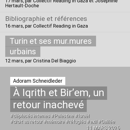
17 mars
, par Collectif Reading in Gaza et Joséphine
Hertault-Doche
Bibliographie et références
16 mars
, par Collectif Reading in Gaza
Turin et ses mur.mures
urbains
12 mars
, par Cristina Del Biaggio
Adoram Schneidleder
À Iqrith et Bir’em, un
retour inachevé
#déplacés internes #Palestine #Israël
#droit au retour #mémoire #réfugiés #exil #Galilée
11 MARS 2026