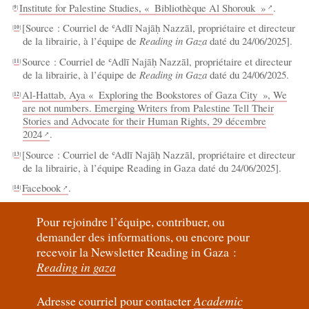
Institute for Palestine Studies, «
Bibliothèque Al Shorouk
»
.
[
9
]
[Source : Courriel de ʿAdlī Najāḥ Nazzāl, propriétaire et directeur
[
10
]
de la librairie, à l’équipe de
Reading in Gaza
daté du 24/06/2025].
Source : Courriel de ʿAdlī Najāḥ Nazzāl, propriétaire et directeur
[
11
]
de la librairie, à l’équipe de
Reading in Gaza
daté du 24/06/2025.
Al-Hattab, Aya «
Exploring the Bookstores of Gaza City
», We
[
12
]
are not numbers. Emerging Writers from Palestine Tell Their
Stories and Advocate for their Human Rights, 29 décembre
2024
.
[Source : Courriel de ʿAdlī Najāḥ Nazzāl, propriétaire et directeur
[
13
]
de la librairie, à l’équipe Reading in Gaza daté du 24/06/2025].
Facebook
.
[
14
]
Pour rejoindre l’équipe, contribuer, ou
demander des informations, ou encore pour
recevoir la Newsletter Reading in Gaza :
Reading in gaza
Adresse courriel pour contacter
Academic