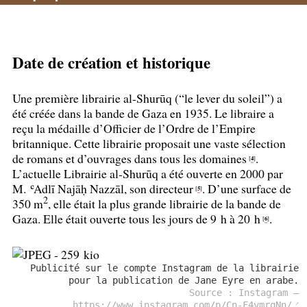
Date de création et historique
Une première librairie al-Shurūq (“le lever du soleil”) a
été créée dans la bande de Gaza en 1935. Le libraire a
reçu la médaille d’Officier de l’Ordre de l’Empire
britannique. Cette librairie proposait une vaste sélection
de romans et d’ouvrages dans tous les domaines
.
4
[
]
L’actuelle Librairie al-Shurūq a été ouverte en 2000 par
M. ʿAdlī Najāḥ Nazzāl, son directeur
. D’une surface de
5
[
]
2
350 m
, elle était la plus grande librairie de la bande de
Gaza. Elle était ouverte tous les jours de 9 h à 20 h
.
6
[
]
Publicité sur le compte Instagram de la librairie
pour la publication de Jane Eyre en arabe.
Source : Instagram —
https://www.instagram.com/p/Cn-F4vmrqNn/