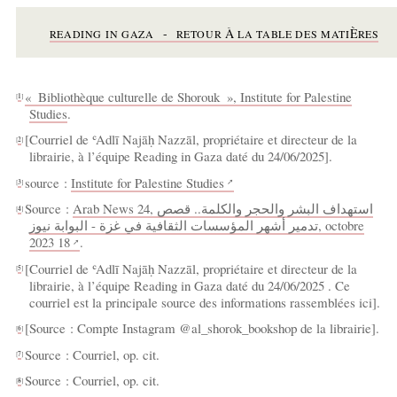
-
À
È
READING
IN
GAZA
RETOUR
LA
TABLE
DES
MATI
RES
«
Bibliothèque culturelle de Shorouk
», Institute for Palestine
[
1
]
Studies
.
[Courriel de ʿAdlī Najāḥ Nazzāl, propriétaire et directeur de la
[
2
]
librairie, à l’équipe Reading in Gaza daté du 24/06/2025].
source :
Institute for Palestine Studies
[
3
]
Source :
Arab News 24, استهداف البشر والحجر والكلمة.. قصص
[
4
]
تدمير أشهر المؤسسات الثقافية في غزة - البوابة نيوز, octobre
2023 18
.
[Courriel de ʿAdlī Najāḥ Nazzāl, propriétaire et directeur de la
[
5
]
librairie, à l’équipe Reading in Gaza daté du 24/06/2025 . Ce
courriel est la principale source des informations rassemblées ici].
[Source : Compte Instagram @​​al_shorok_bookshop de la librairie].
[
6
]
Source : Courriel, op. cit.
[
7
]
Source : Courriel, op. cit.
[
8
]