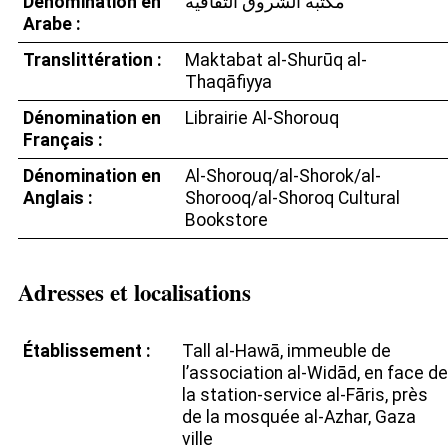
Dénomination en
مكتبة الشروق الثقافية
Arabe :
Translittération :
Maktabat al-Shurūq al-
Thaqāfiyya
Dénomination en
Librairie Al-Shorouq
Français :
Dénomination en
Al-Shorouq/al-Shorok/al-
Anglais :
Shorooq/al-Shoroq Cultural
Bookstore
Adresses et localisations
Établissement :
Tall al-Hawā, immeuble de
l’association al-Widād, en face de
la station-service al-Fāris, près
de la mosquée al-Azhar, Gaza
ville