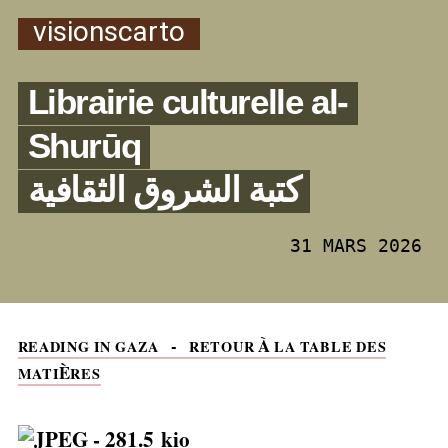
visionscarto
Librairie culturelle al-
Shurūq
كتبة الشروق الثقافية
31 MARS 2026
-
À
READING
IN
GAZA
RETOUR
LA
TABLE
DES
È
MATI
RES