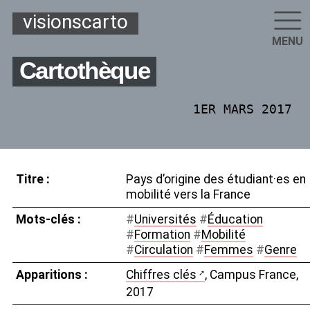
visionscarto
MENU
Cartothèque
1ER MARS 2017
Titre :
Pays d’origine des étudiant
·
es en
mobilité vers la France
Mots-clés :
#
Universités
#
Éducation
#
Formation
#
Mobilité
#
Circulation
#
Femmes
#
Genre
Apparitions :
Chiffres clés
, Campus France,
2017