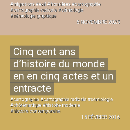
#migrations #exil #frontières #cartographie
#cartographie-radicale #sémiologie
#sémiologie graphique
6 NOVEMBRE 2025
Cinq cent ans
d’histoire du monde
en en cinq actes et un
entracte
#cartographie #cartographie radicale #sémiologie
#chôrématique #histoire moderne
#histoire contemporaine
15 FÉVRIER 2016