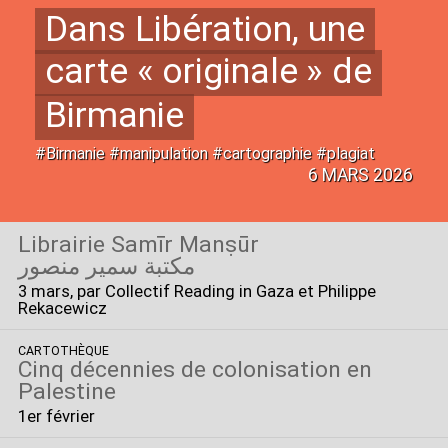
Dans Libération, une
carte «
originale
» de
Birmanie
#Birmanie #manipulation #cartographie #plagiat
6 MARS 2026
Librairie Samīr Manṣūr
مكتبة سمير منصور
3 mars
, par Collectif Reading in Gaza et Philippe
Rekacewicz
CARTOTHÈQUE
Cinq décennies de colonisation en
Palestine
1er février