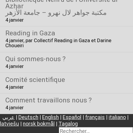
Azhar
مكتبة جواهر لال نهرو – جامعة الأزهر
4 janvier
Reading in Gaza
4 janvier
, par Collectif Reading in Gaza et Darine
Choueiri
Qui sommes-nous
?
4 janvier
Comité scientifique
4 janvier
Comment travaillons nous
?
4 janvier
عربي
|
Deutsch
|
English
|
Español
|
français
|
italiano
|
latviešu
|
norsk bokmål
|
Tagalog