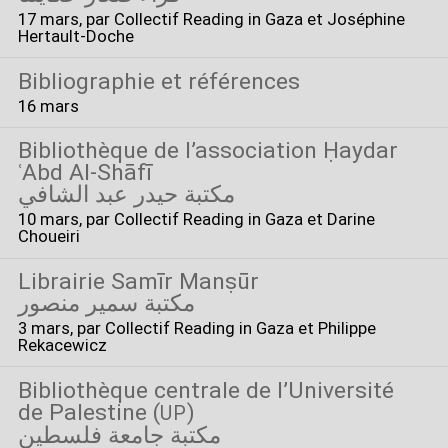
17 mars
, par Collectif Reading in Gaza et Joséphine
Hertault-Doche
Bibliographie et références
16 mars
Bibliothèque de l’association Ḥaydar
ʿAbd Al-Shāfī
مكتبة حيدر عبد الشافي
10 mars
, par Collectif Reading in Gaza et Darine
Choueiri
Librairie Samīr Manṣūr
مكتبة سمير منصور
3 mars
, par Collectif Reading in Gaza et Philippe
Rekacewicz
Bibliothèque centrale de l’Université
de Palestine (
)
UP
مكتبة جامعة فلسطين